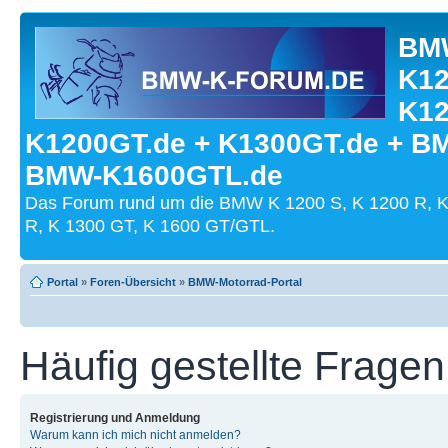
BMW
K12
K12
K1200GT.de + K1300GT.de + B
BMW-K1600GTL.de
Das Forum rund um die BMW K 1200 S, K 1200 R, K
R, K 1300 GT, K 1600 GT/GTL.
Portal
»
Foren-Übersicht
»
BMW-Motorrad-Portal
Häufig gestellte Fragen
Registrierung und Anmeldung
Warum kann ich mich nicht anmelden?