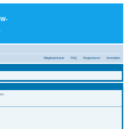
MW-
0
Mitgliederkarte
FAQ
Registrieren
Anmelden
hen.