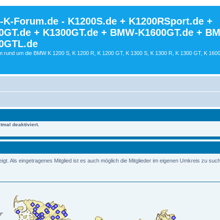
K-Forum.de - K1200S.de + K1200RSport.de +
0GT.de + K1300GT.de + BMW-K1600GT.de + B
0GTL.de
 rund um die BMW K 1200 S, K 1200 R, K 1200 GT, K 1300 S, K 1300 R, K 1300 GT, K 160
mal deaktiviert.
t. Als eingetragenes Mitglied ist es auch möglich die Mitglieder im eigenen Umkreis zu suc