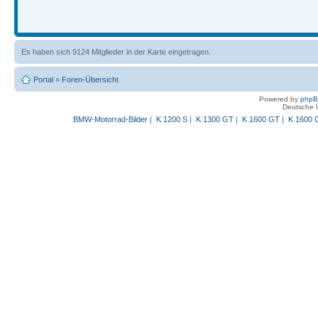
Es haben sich 9124 Mitglieder in der Karte eingetragen.
Portal
»
Foren-Übersicht
Powered by
php
Deutsche 
BMW-Motorrad-Bilder
|
K 1200 S
|
K 1300 GT
|
K 1600 GT
|
K 1600 