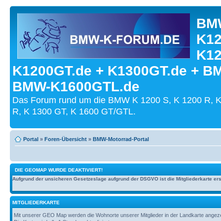
BMW
K12
K12
K1200GT.de + K1300GT.de + B
BMW-K1600GTL.de
Das Forum rund um die BMW K 1200 S, K 1200 R, K
R, K 1300 GT, K 1600 GT/GTL.
Portal
»
Foren-Übersicht
»
BMW-Motorrad-Portal
DIE GEOMAP WURDE DEAKTIVIERT!
Aufgrund der unsicheren Gesetzeslage aufgrund der DSGVO ist die Mitgliederkarte erst
MITGLIEDERKARTE
Mit unserer GEO Map werden die Wohnorte unserer Mitglieder in der Landkarte angezeig