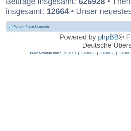
Beiträge insgesamt:
626928
• Them
insgesamt:
12664
• Unser neuestes
Portal
»
Foren-Übersicht
Powered by
phpBB
® F
Deutsche Über
BMW-Motorrad-Bilder
|
K 1200 S
|
K 1300 GT
|
K 1600 GT
|
K 1600 