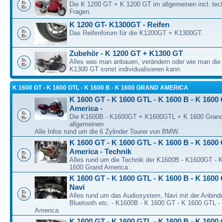
Die K 1200 GT + K 1200 GT im allgemeinen incl. tec
Fragen.
K 1200 GT- K1300GT - Reifen
Das Reifenforum für die K1200GT + K1300GT.
Zubehör - K 1200 GT + K1300 GT
Alles was man anbauen, verändern oder wie man di
K1300 GT sonst individualisieren kann.
K 1600 GT - K 1600 GTL - K 1600 B - K 1600 GRAND AMERICA
K 1600 GT - K 1600 GTL - K 1600 B - K 1600
America -
Die K1600B - K1600GT + K1600GTL + K 1600 Grand
allgemeinen.
Alle Infos rund um die 6 Zylinder Tourer von BMW.
K 1600 GT - K 1600 GTL - K 1600 B - K 1600
America - Technik
Alles rund um die Technik der K1600B - K1600GT -
1600 Grand America .
K 1600 GT - K 1600 GTL - K 1600 B - K 1600 
Navi
Alles rund um das Audiosystem, Navi mit der Anbind
Bluetooth etc. - K1600B - K 1600 GT - K 1600 GTL -
America.
K 1600 GT - K 1600 GTL - K 1600 B - K 1600