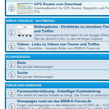
GPS Routen zum Download
Downloadbereich für GPS Routen, Waypoints und Poin
POI
BMW-K-FORUM.DE - MULTIMEDIAL
Bildergalerien - Direktlinks zu einzelnen T
und Treffen
Jahre Forumsgeschichte haben für ein riesiges Bilde
Hier die direkten Links zu den wichtigen Galerien.
Videos - Links zu Videos von Touren und Treffen
Video - Soundfiles - bewegte Bilder vom BMW-K-Forum.de.
KLEINANZEIGEN
Biete
Nur private Kleinanzeigen
Suche
Nur private Kleinanzeigen
FORUM UND HOMEPAGE
Forumsunterstützung - freiwilliger Kostenbeitrag
Hier erfahrt ihr welche Vorteile es bringt, das Forum zu unterstüt
Homepages rund um das BMW-K-Forum.de
Fragen und Anregungen zu den Webseiten von K1200S.de + K1
K1300GT.de + K1200Rsport.de + BMW-K1600GT.de + BMW-K16