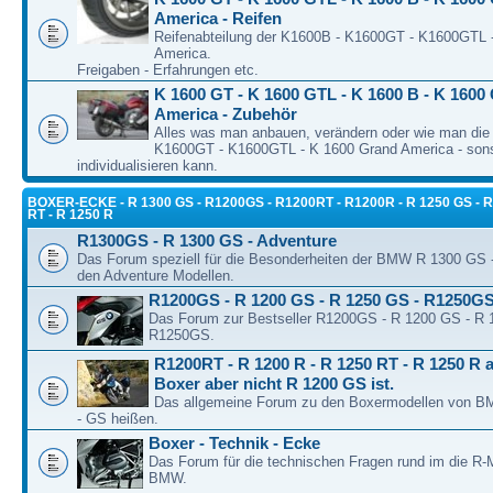
America - Reifen
Reifenabteilung der K1600B - K1600GT - K1600GTL 
America.
Freigaben - Erfahrungen etc.
K 1600 GT - K 1600 GTL - K 1600 B - K 1600
America - Zubehör
Alles was man anbauen, verändern oder wie man die
K1600GT - K1600GTL - K 1600 Grand America - son
individualisieren kann.
BOXER-ECKE - R 1300 GS - R1200GS - R1200RT - R1200R - R 1250 GS - R
RT - R 1250 R
R1300GS - R 1300 GS - Adventure
Das Forum speziell für die Besonderheiten der BMW R 1300 GS
den Adventure Modellen.
R1200GS - R 1200 GS - R 1250 GS - R1250G
Das Forum zur Bestseller R1200GS - R 1200 GS - R 
R1250GS.
R1200RT - R 1200 R - R 1250 RT - R 1250 R a
Boxer aber nicht R 1200 GS ist.
Das allgemeine Forum zu den Boxermodellen von BM
- GS heißen.
Boxer - Technik - Ecke
Das Forum für die technischen Fragen rund im die R-
BMW.