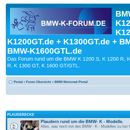
BMW
K12
K12
K1200GT.de + K1300GT.de + B
BMW-K1600GTL.de
Das Forum rund um die BMW K 1200 S, K 1200 R, K
R, K 1300 GT, K 1600 GT/GTL.
Portal
»
Foren-Übersicht
»
BMW-Motorrad-Portal
PLAUDERECKE
Plaudern rund um die BMW- K - Modelle.
Alles, was noch mit den BMW - K - Modellen zu tun h