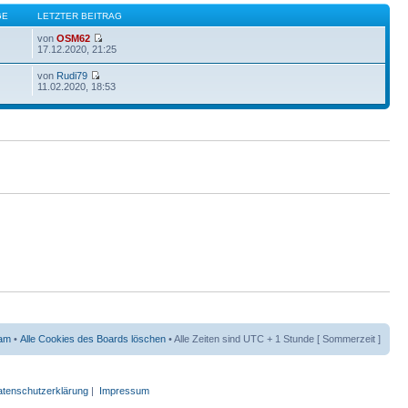
GE
LETZTER BEITRAG
von
OSM62
17.12.2020, 21:25
von
Rudi79
11.02.2020, 18:53
am
•
Alle Cookies des Boards löschen
• Alle Zeiten sind UTC + 1 Stunde [ Sommerzeit ]
tenschutzerklärung
|
Impressum