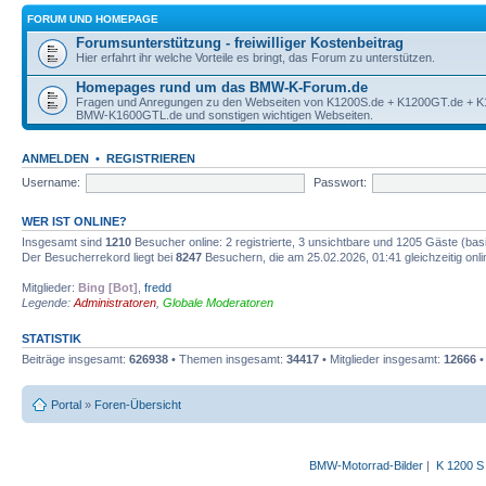
FORUM UND HOMEPAGE
Forumsunterstützung - freiwilliger Kostenbeitrag
Hier erfahrt ihr welche Vorteile es bringt, das Forum zu unterstützen.
Homepages rund um das BMW-K-Forum.de
Fragen und Anregungen zu den Webseiten von K1200S.de + K1200GT.de + 
BMW-K1600GTL.de und sonstigen wichtigen Webseiten.
ANMELDEN
•
REGISTRIEREN
Username:
Passwort:
WER IST ONLINE?
Insgesamt sind
1210
Besucher online: 2 registrierte, 3 unsichtbare und 1205 Gäste (bas
Der Besucherrekord liegt bei
8247
Besuchern, die am 25.02.2026, 01:41 gleichzeitig onl
Mitglieder:
Bing [Bot]
,
fredd
Legende:
Administratoren
,
Globale Moderatoren
STATISTIK
Beiträge insgesamt:
626938
• Themen insgesamt:
34417
• Mitglieder insgesamt:
12666
•
Portal
»
Foren-Übersicht
BMW-Motorrad-Bilder
|
K 1200 S