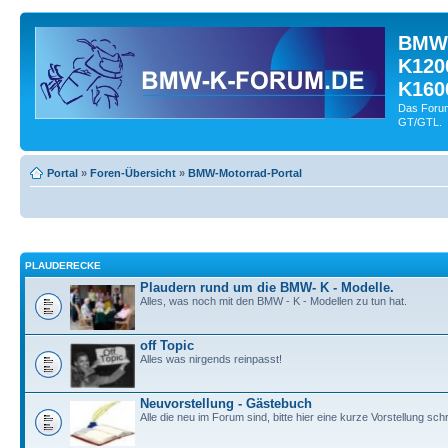
BMW-
K120
K160
Das Forum
GT/GTL.
Portal
»
Foren-Übersicht
»
BMW-Motorrad-Portal
PLAUDERECKE
Plaudern rund um die BMW- K - Modelle.
Alles, was noch mit den BMW - K - Modellen zu tun hat.
off Topic
Alles was nirgends reinpasst!
Neuvorstellung - Gästebuch
Alle die neu im Forum sind, bitte hier eine kurze Vorstellung sch