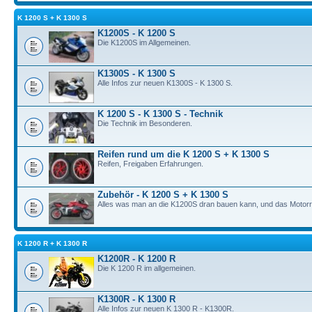
K 1200 S + K 1300 S
K1200S - K 1200 S
Die K1200S im Allgemeinen.
K1300S - K 1300 S
Alle Infos zur neuen K1300S - K 1300 S.
K 1200 S - K 1300 S - Technik
Die Technik im Besonderen.
Reifen rund um die K 1200 S + K 1300 S
Reifen, Freigaben Erfahrungen.
Zubehör - K 1200 S + K 1300 S
Alles was man an die K1200S dran bauen kann, und das Motorrad
K 1200 R + K 1300 R
K1200R - K 1200 R
Die K 1200 R im allgemeinen.
K1300R - K 1300 R
Alle Infos zur neuen K 1300 R - K1300R.