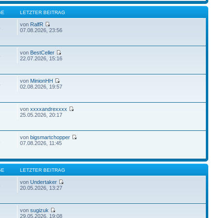
GE
LETZTER BEITRAG
von
RalfR
8
07.08.2026, 23:56
von
BestCeller
6
22.07.2026, 15:16
von
MinionHH
4
02.08.2026, 19:57
von
xxxxandrexxxx
25.05.2026, 20:17
von
bigsmartchopper
1
07.08.2026, 11:45
GE
LETZTER BEITRAG
von
Undertaker
3
20.05.2026, 13:27
von
sugizuk
29.05.2026, 19:08