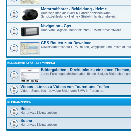
Motorradfahrer - Bekleidung - Helme
Alles was man als BMW-K-Fahrer anziehen kann.
Schutzbekleidung - Helme - Stiefel - Handschuhe etc.
Navigation - Gps
Alles vom Orginalzubehör bis zum PDA mit Navisoftware.
GPS Routen zum Download
Downloadbereich für GPS Routen, Waypoints und Points of Inte
BMW-K-FORUM.DE - MULTIMEDIAL
Bildergalerien - Direktlinks zu einzelnen Themen,
Jahre Forumsgeschichte haben für ein riesiges Bilderalbum geso
Videos - Links zu Videos von Touren und Treffen
Video - Soundfiles - bewegte Bilder vom BMW-K-Forum.de.
KLEINANZEIGEN
Biete
Nur private Kleinanzeigen
Suche
Nur private Kleinanzeigen