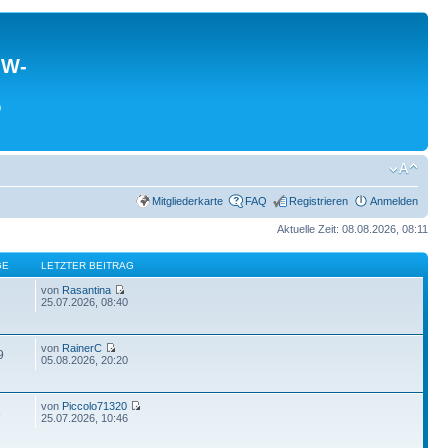
MW-
0
Mitgliederkarte
FAQ
Registrieren
Anmelden
Aktuelle Zeit: 08.08.2026, 08:11
GE
LETZTER BEITRAG
von
Rasantina
3
25.07.2026, 08:40
von
RainerC
9
05.08.2026, 20:20
von
Piccolo71320
8
25.07.2026, 10:46