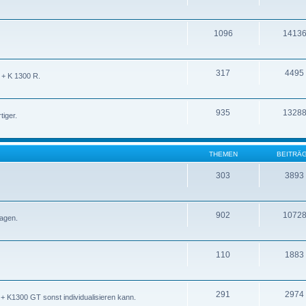
1096
1413
317
4495
 + K 1300 R.
935
1328
iger.
THEMEN
BEITRÄ
303
3893
902
1072
ragen.
110
1883
291
2974
 K1300 GT sonst individualisieren kann.