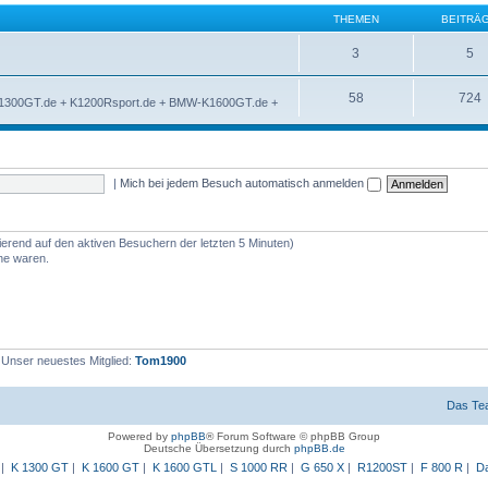
THEMEN
BEITRÄ
3
5
58
724
K1300GT.de + K1200Rsport.de + BMW-K1600GT.de +
|
Mich bei jedem Besuch automatisch anmelden
ierend auf den aktiven Besuchern der letzten 5 Minuten)
ine waren.
 Unser neuestes Mitglied:
Tom1900
Das Te
Powered by
phpBB
® Forum Software © phpBB Group
Deutsche Übersetzung durch
phpBB.de
|
K 1300 GT
|
K 1600 GT
|
K 1600 GTL
|
S 1000 RR
|
G 650 X
|
R1200ST
|
F 800 R
|
Da