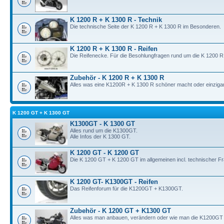
K 1200 R + K 1300 R - Technik
Die technische Seite der K 1200 R + K 1300 R im Besonderen.
K 1200 R + K 1300 R - Reifen
Die Reifenecke. Für die Besohlungfragen rund um die K 1200 R
Zubehör - K 1200 R + K 1300 R
Alles was eine K1200R + K 1300 R schöner macht oder einzigart
K 1200 GT + K 1300 GT
K1300GT - K 1300 GT
Alles rund um die K1300GT.
Alle Infos der K 1300 GT.
K 1200 GT - K 1200 GT
Die K 1200 GT + K 1200 GT im allgemeinen incl. technischer F
K 1200 GT- K1300GT - Reifen
Das Reifenforum für die K1200GT + K1300GT.
Zubehör - K 1200 GT + K1300 GT
Alles was man anbauen, verändern oder wie man die K1200GT +