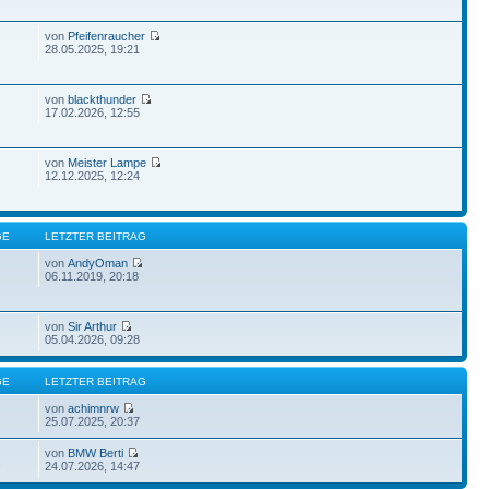
von
Pfeifenraucher
28.05.2025, 19:21
von
blackthunder
17.02.2026, 12:55
von
Meister Lampe
12.12.2025, 12:24
GE
LETZTER BEITRAG
von
AndyOman
06.11.2019, 20:18
von
Sir Arthur
05.04.2026, 09:28
GE
LETZTER BEITRAG
von
achimnrw
25.07.2025, 20:37
von
BMW Berti
2
24.07.2026, 14:47