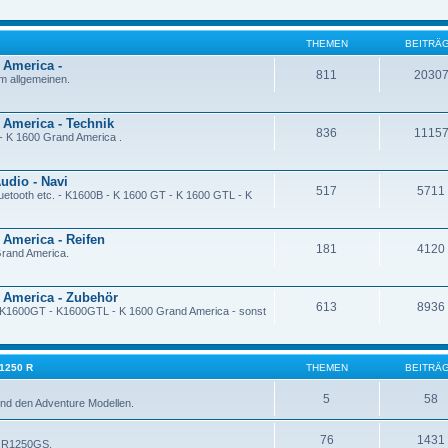
THEMEN
BEITRÄ
 America -
811
2030
 allgemeinen.
 America - Technik
836
1115
- K 1600 Grand America .
udio - Navi
517
5711
uetooth etc. - K1600B - K 1600 GT - K 1600 GTL - K
 America - Reifen
181
4120
rand America.
d America - Zubehör
613
8936
- K1600GT - K1600GTL - K 1600 Grand America - sonst
 1250 R
THEMEN
BEITRÄ
5
58
nd den Adventure Modellen.
76
1431
- R1250GS.