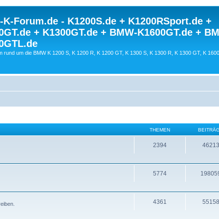
K-Forum.de - K1200S.de + K1200RSport.de +
0GT.de + K1300GT.de + BMW-K1600GT.de + B
0GTL.de
 rund um die BMW K 1200 S, K 1200 R, K 1200 GT, K 1300 S, K 1300 R, K 1300 GT, K 160
THEMEN
BEITRÄ
2394
4621
5774
19805
4361
5515
reiben.