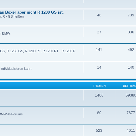
as Boxer aber nicht R 1200 GS ist.
48
739
t R - GS heißen.
27
336
on BMW.
141
492
0 GS, R 1250 GS, R 1200 RT, R 1250 RT - R 1200 R
14
140
ndividualsieren kann.
THEMEN
BEITRÄ
1406
5938
80
7677
s BMW-K-Forums.
523
4611