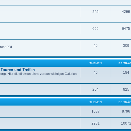
245
4299
699
6475
45
309
rest POI
THEMEN
BEITRÄ
 Touren und Treffen
46
184
rgt. Hier die direkten Links zu den wichtigen Galerien.
254
825
THEMEN
BEITRÄ
1687
8796
2281
1007