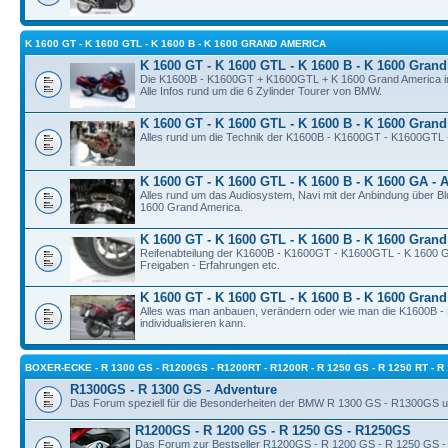
K 1600 GT - K 1600 GTL - K 1600 B - K 1600 GRAND AMERICA
K 1600 GT - K 1600 GTL - K 1600 B - K 1600 Grand
Die K1600B - K1600GT + K1600GTL + K 1600 Grand America im
Alle Infos rund um die 6 Zylinder Tourer von BMW.
K 1600 GT - K 1600 GTL - K 1600 B - K 1600 Grand
Alles rund um die Technik der K1600B - K1600GT - K1600GTL 
K 1600 GT - K 1600 GTL - K 1600 B - K 1600 GA - A
Alles rund um das Audiosystem, Navi mit der Anbindung über Bl
1600 Grand America.
K 1600 GT - K 1600 GTL - K 1600 B - K 1600 Grand
Reifenabteilung der K1600B - K1600GT - K1600GTL - K 1600 G
Freigaben - Erfahrungen etc.
K 1600 GT - K 1600 GTL - K 1600 B - K 1600 Gran
Alles was man anbauen, verändern oder wie man die K1600B 
individualisieren kann.
BOXER-ECKE - R 1300 GS - R1200GS - R1200RT - R1200R - R 1250 GS - R 1250 RT - R
R1300GS - R 1300 GS - Adventure
Das Forum speziell für die Besonderheiten der BMW R 1300 GS - R1300GS u
R1200GS - R 1200 GS - R 1250 GS - R1250GS
Das Forum zur Bestseller R1200GS - R 1200 GS - R 1250 GS 