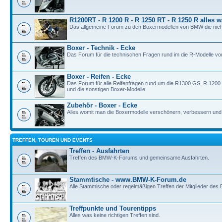
R1200RT - R 1200 R - R 1250 RT - R 1250 R alles w
Das allgemeine Forum zu den Boxermodellen von BMW die nich
Boxer - Technik - Ecke
Das Forum für die technischen Fragen rund im die R-Modelle v
Boxer - Reifen - Ecke
Das Forum für alle Reifenfragen rund um die R1300 GS, R 120
und die sonstigen Boxer-Modelle.
Zubehör - Boxer - Ecke
Alles womit man die Boxermodelle verschönern, verbessern und i
TREFFEN, TOUREN UND EVENTS
Treffen - Ausfahrten
Treffen des BMW-K-Forums und gemeinsame Ausfahrten.
Stammtische - www.BMW-K-Forum.de
Alle Stammische oder regelmäßigen Treffen der Mitglieder de
Treffpunkte und Tourentipps
Alles was keine richtigen Treffen sind.