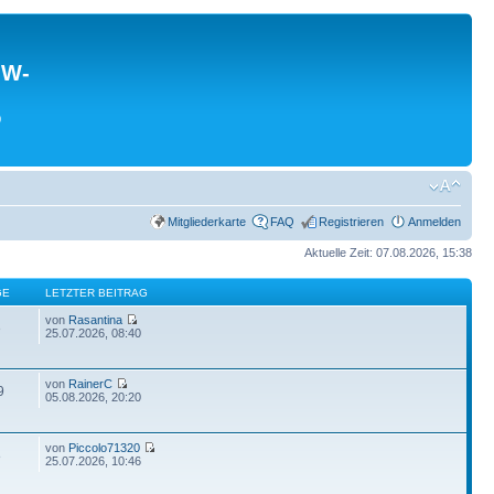
MW-
0
Mitgliederkarte
FAQ
Registrieren
Anmelden
Aktuelle Zeit: 07.08.2026, 15:38
GE
LETZTER BEITRAG
von
Rasantina
3
25.07.2026, 08:40
von
RainerC
9
05.08.2026, 20:20
von
Piccolo71320
8
25.07.2026, 10:46