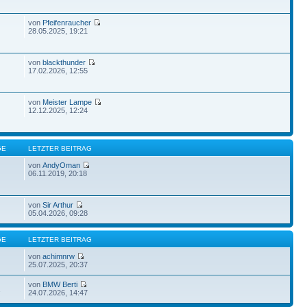
von
Pfeifenraucher
28.05.2025, 19:21
von
blackthunder
17.02.2026, 12:55
von
Meister Lampe
12.12.2025, 12:24
GE
LETZTER BEITRAG
von
AndyOman
06.11.2019, 20:18
von
Sir Arthur
05.04.2026, 09:28
GE
LETZTER BEITRAG
von
achimnrw
25.07.2025, 20:37
von
BMW Berti
2
24.07.2026, 14:47