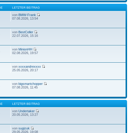
GE
LETZTER BEITRAG
von
BMW-Frank
5
07.08.2026, 13:54
von
BestCeller
6
22.07.2026, 15:16
von
MinionHH
4
02.08.2026, 19:57
von
xxxxandrexxxx
25.05.2026, 20:17
von
bigsmartchopper
1
07.08.2026, 11:45
GE
LETZTER BEITRAG
von
Undertaker
3
20.05.2026, 13:27
von
sugizuk
29.05.2026, 19:08