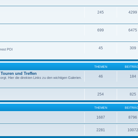
245
4299
699
6475
45
309
rest POI
THEMEN
BEITRÄ
 Touren und Treffen
46
184
rgt. Hier die direkten Links zu den wichtigen Galerien.
254
825
THEMEN
BEITRÄ
1687
8796
2281
1007