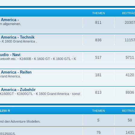
THEMEN
BEITRÄ
 America -
811
2030
 allgemeinen.
 America - Technik
836
1115
- K 1600 Grand America .
udio - Navi
517
5711
uetooth etc. - K1600B - K 1600 GT - K 1600 GTL - K
 America - Reifen
181
4120
rand America.
d America - Zubehör
613
8936
- K1600GT - K1600GTL - K 1600 Grand America - sonst
 1250 R
THEMEN
BEITRÄ
5
58
nd den Adventure Modellen.
76
1431
- R1250GS.