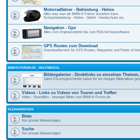
Motorradfahrer - Bekleidung - Helme
Alles was man als BMW-K-Fahrer anziehen kann.
Schutzbekleidung - Helme - Stiefel - Handschuhe etc.
Navigation - Gps
Alles vom Orginalzubehör bis zum PDA mit Navisoftware.
GPS Routen zum Download
Downloadbereich für GPS Routen, Waypoints und Points of Inte
BMW-K-FORUM.DE - MULTIMEDIAL
Bildergalerien - Direktlinks zu einzelnen Themen,
Jahre Forumsgeschichte haben für ein riesiges Bilderalbum geso
Videos - Links zu Videos von Touren und Treffen
Video - Soundfiles - bewegte Bilder vom BMW-K-Forum.de.
KLEINANZEIGEN
Biete
Nur private Kleinanzeigen
Suche
Nur private Kleinanzeigen