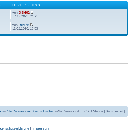
GE
LETZTER BEITRAG
von
OSM62
17.12.2020, 21:25
von
Rudi79
11.02.2020, 18:53
am
•
Alle Cookies des Boards löschen
• Alle Zeiten sind UTC + 1 Stunde [ Sommerzeit ]
tenschutzerklärung
|
Impressum