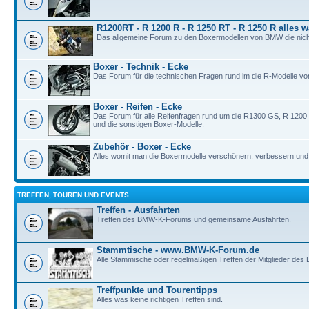
R1200RT - R 1200 R - R 1250 RT - R 1250 R alles w
Das allgemeine Forum zu den Boxermodellen von BMW die nich
Boxer - Technik - Ecke
Das Forum für die technischen Fragen rund im die R-Modelle v
Boxer - Reifen - Ecke
Das Forum für alle Reifenfragen rund um die R1300 GS, R 120
und die sonstigen Boxer-Modelle.
Zubehör - Boxer - Ecke
Alles womit man die Boxermodelle verschönern, verbessern und i
TREFFEN, TOUREN UND EVENTS
Treffen - Ausfahrten
Treffen des BMW-K-Forums und gemeinsame Ausfahrten.
Stammtische - www.BMW-K-Forum.de
Alle Stammische oder regelmäßigen Treffen der Mitglieder de
Treffpunkte und Tourentipps
Alles was keine richtigen Treffen sind.