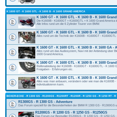
K 1600 GT - K 1600 GTL - K 1600 B - K 1600 GRAND AMERICA
K 1600 GT - K 1600 GTL - K 1600 B - K 1600 Grand
Die K1600B - K1600GT + K1600GTL + K 1600 Grand America im
Alle Infos rund um die 6 Zylinder Tourer von BMW.
K 1600 GT - K 1600 GTL - K 1600 B - K 1600 Grand
Alles rund um die Technik der K1600B - K1600GT - K1600GTL 
K 1600 GT - K 1600 GTL - K 1600 B - K 1600 GA - A
Alles rund um das Audiosystem, Navi mit der Anbindung über Bl
1600 Grand America.
K 1600 GT - K 1600 GTL - K 1600 B - K 1600 Grand
Reifenabteilung der K1600B - K1600GT - K1600GTL - K 1600 G
Freigaben - Erfahrungen etc.
K 1600 GT - K 1600 GTL - K 1600 B - K 1600 Gran
Alles was man anbauen, verändern oder wie man die K1600B 
individualisieren kann.
BOXER-ECKE - R 1300 GS - R1200GS - R1200RT - R1200R - R 1250 GS - R 1250 RT - R
R1300GS - R 1300 GS - Adventure
Das Forum speziell für die Besonderheiten der BMW R 1300 GS - R1300GS u
R1200GS - R 1200 GS - R 1250 GS - R1250GS
Das Forum zur Bestseller R1200GS - R 1200 GS - R 1250 GS 