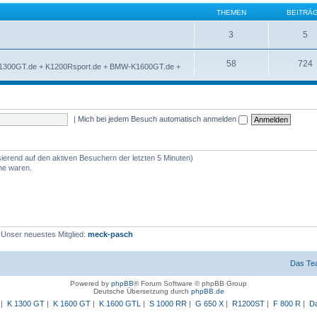
THEMEN
BEITRÄ
3
5
58
724
K1300GT.de + K1200Rsport.de + BMW-K1600GT.de +
|
Mich bei jedem Besuch automatisch anmelden
sierend auf den aktiven Besuchern der letzten 5 Minuten)
ine waren.
 Unser neuestes Mitglied:
meck-pasch
Das Te
Powered by
phpBB
® Forum Software © phpBB Group
Deutsche Übersetzung durch
phpBB.de
|
K 1300 GT
|
K 1600 GT
|
K 1600 GTL
|
S 1000 RR
|
G 650 X
|
R1200ST
|
F 800 R
|
Da