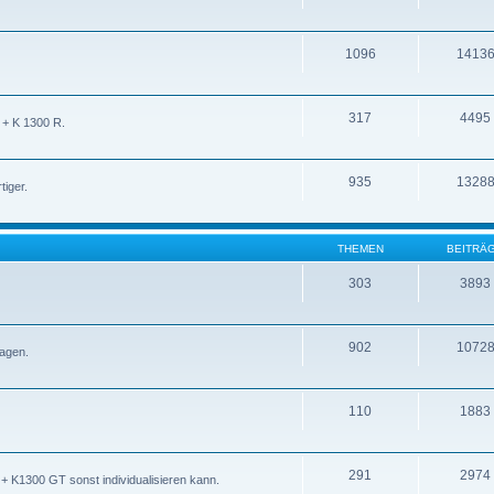
1096
1413
317
4495
 + K 1300 R.
935
1328
iger.
THEMEN
BEITRÄ
303
3893
902
1072
ragen.
110
1883
291
2974
 K1300 GT sonst individualisieren kann.