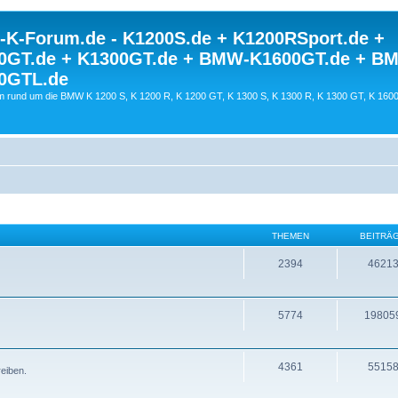
K-Forum.de - K1200S.de + K1200RSport.de +
0GT.de + K1300GT.de + BMW-K1600GT.de + B
0GTL.de
 rund um die BMW K 1200 S, K 1200 R, K 1200 GT, K 1300 S, K 1300 R, K 1300 GT, K 160
THEMEN
BEITRÄ
2394
4621
5774
19805
4361
5515
reiben.