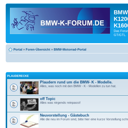
BMW-
K120
K160
Das Forum
GT/GTL.
Portal
»
Foren-Übersicht
»
BMW-Motorrad-Portal
PLAUDERECKE
Plaudern rund um die BMW- K - Modelle.
Alles, was noch mit den BMW - K - Modellen zu tun hat.
off Topic
Alles was nirgends reinpasst!
Neuvorstellung - Gästebuch
Alle die neu im Forum sind, bitte hier eine kurze Vorstellung sch