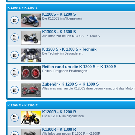
K 1200 S + K 1300 S
K1200S - K 1200 S
Die K1200S im Allgemeinen.
K1300S - K 1300 S
Alle Infos zur neuen K1300S - K 1300 S.
K 1200 S - K 1300 S - Technik
Die Technik im Besonderen.
Reifen rund um die K 1200 S + K 1300 S
Reifen, Freigaben Erfahrungen.
Zubehör - K 1200 S + K 1300 S
Alles was man an die K1200S dran bauen kann, und das Motorrad
K 1200 R + K 1300 R
K1200R - K 1200 R
Die K 1200 R im allgemeinen.
K1300R - K 1300 R
Alle Infos zur neuen K 1300 R - K1300R.