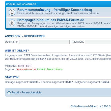
FORUM UND HOMEPAGE
Forumsunterstützung - freiwilliger Kostenbeitrag
Hier erfahrt ihr welche Vorteile es bringt, das Forum zu unterstützen.
Homepages rund um das BMW-K-Forum.de
Fragen und Anregungen zu den Webseiten von K1200S.de + K1200GT.de + 
BMW-K1600GTL.de und sonstigen wichtigen Webseiten.
ANMELDEN
•
REGISTRIEREN
Username:
Passwort:
WER IST ONLINE?
Insgesamt sind
1773
Besucher online: 1 registrierter, 2 unsichtbare und 1770 Gäste (ba
Der Besucherrekord liegt bei
8247
Besuchern, die am 25.02.2026, 01:41 gleichzeitig onl
Mitglieder:
Bing [Bot]
Legende:
Administratoren
,
Globale Moderatoren
STATISTIK
Beiträge insgesamt:
626935
• Themen insgesamt:
34417
• Mitglieder insgesamt:
12664
•
Portal
»
Foren-Übersicht
BMW-Motorrad-Bilder
|
K 1200 S