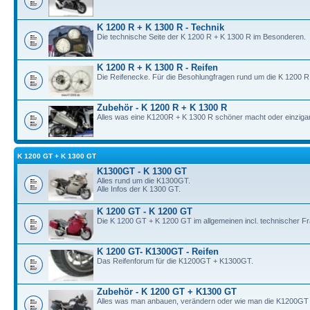
K 1200 R + K 1300 R - Technik
Die technische Seite der K 1200 R + K 1300 R im Besonderen.
K 1200 R + K 1300 R - Reifen
Die Reifenecke. Für die Besohlungfragen rund um die K 1200 R
Zubehör - K 1200 R + K 1300 R
Alles was eine K1200R + K 1300 R schöner macht oder einzigart
K 1200 GT + K 1300 GT
K1300GT - K 1300 GT
Alles rund um die K1300GT.
Alle Infos der K 1300 GT.
K 1200 GT - K 1200 GT
Die K 1200 GT + K 1200 GT im allgemeinen incl. technischer F
K 1200 GT- K1300GT - Reifen
Das Reifenforum für die K1200GT + K1300GT.
Zubehör - K 1200 GT + K1300 GT
Alles was man anbauen, verändern oder wie man die K1200GT +