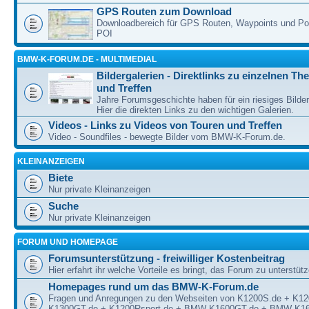
GPS Routen zum Download
Downloadbereich für GPS Routen, Waypoints und Poin
POI
BMW-K-FORUM.DE - MULTIMEDIAL
Bildergalerien - Direktlinks zu einzelnen T
und Treffen
Jahre Forumsgeschichte haben für ein riesiges Bilde
Hier die direkten Links zu den wichtigen Galerien.
Videos - Links zu Videos von Touren und Treffen
Video - Soundfiles - bewegte Bilder vom BMW-K-Forum.de.
KLEINANZEIGEN
Biete
Nur private Kleinanzeigen
Suche
Nur private Kleinanzeigen
FORUM UND HOMEPAGE
Forumsunterstützung - freiwilliger Kostenbeitrag
Hier erfahrt ihr welche Vorteile es bringt, das Forum zu unterstüt
Homepages rund um das BMW-K-Forum.de
Fragen und Anregungen zu den Webseiten von K1200S.de + K1
K1300GT.de + K1200Rsport.de + BMW-K1600GT.de + BMW-K16