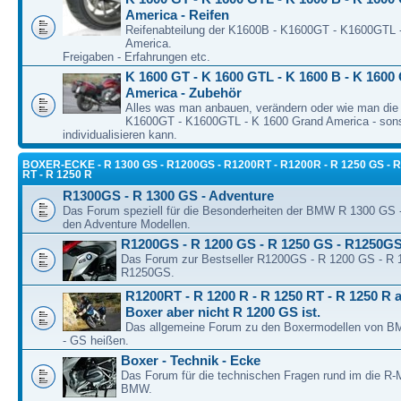
America - Reifen
Reifenabteilung der K1600B - K1600GT - K1600GTL 
America.
Freigaben - Erfahrungen etc.
K 1600 GT - K 1600 GTL - K 1600 B - K 1600
America - Zubehör
Alles was man anbauen, verändern oder wie man die
K1600GT - K1600GTL - K 1600 Grand America - son
individualisieren kann.
BOXER-ECKE - R 1300 GS - R1200GS - R1200RT - R1200R - R 1250 GS - R
RT - R 1250 R
R1300GS - R 1300 GS - Adventure
Das Forum speziell für die Besonderheiten der BMW R 1300 GS
den Adventure Modellen.
R1200GS - R 1200 GS - R 1250 GS - R1250G
Das Forum zur Bestseller R1200GS - R 1200 GS - R 
R1250GS.
R1200RT - R 1200 R - R 1250 RT - R 1250 R a
Boxer aber nicht R 1200 GS ist.
Das allgemeine Forum zu den Boxermodellen von BM
- GS heißen.
Boxer - Technik - Ecke
Das Forum für die technischen Fragen rund im die R-
BMW.