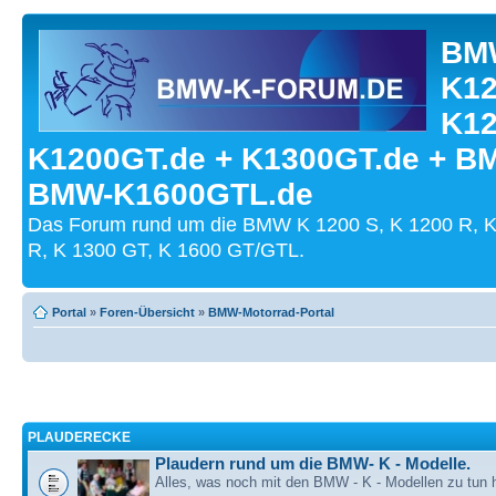
BMW
K12
K12
K1200GT.de + K1300GT.de + B
BMW-K1600GTL.de
Das Forum rund um die BMW K 1200 S, K 1200 R, K
R, K 1300 GT, K 1600 GT/GTL.
Portal
»
Foren-Übersicht
»
BMW-Motorrad-Portal
PLAUDERECKE
Plaudern rund um die BMW- K - Modelle.
Alles, was noch mit den BMW - K - Modellen zu tun h