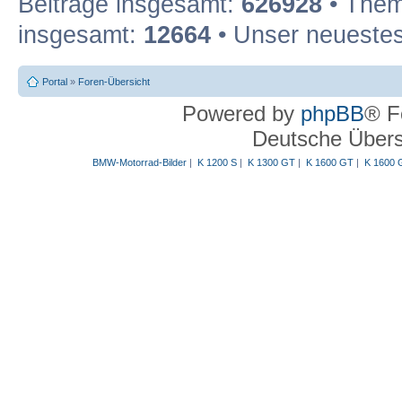
Beiträge insgesamt:
626928
• Them
insgesamt:
12664
• Unser neuestes
Portal
»
Foren-Übersicht
Powered by
phpBB
® F
Deutsche Über
BMW-Motorrad-Bilder
|
K 1200 S
|
K 1300 GT
|
K 1600 GT
|
K 1600 