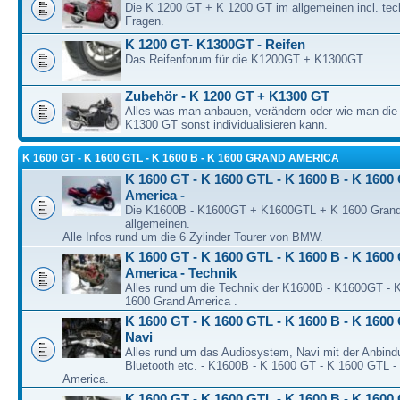
Die K 1200 GT + K 1200 GT im allgemeinen incl. tec
Fragen.
K 1200 GT- K1300GT - Reifen
Das Reifenforum für die K1200GT + K1300GT.
Zubehör - K 1200 GT + K1300 GT
Alles was man anbauen, verändern oder wie man di
K1300 GT sonst individualisieren kann.
K 1600 GT - K 1600 GTL - K 1600 B - K 1600 GRAND AMERICA
K 1600 GT - K 1600 GTL - K 1600 B - K 1600
America -
Die K1600B - K1600GT + K1600GTL + K 1600 Grand
allgemeinen.
Alle Infos rund um die 6 Zylinder Tourer von BMW.
K 1600 GT - K 1600 GTL - K 1600 B - K 1600
America - Technik
Alles rund um die Technik der K1600B - K1600GT -
1600 Grand America .
K 1600 GT - K 1600 GTL - K 1600 B - K 1600 
Navi
Alles rund um das Audiosystem, Navi mit der Anbind
Bluetooth etc. - K1600B - K 1600 GT - K 1600 GTL -
America.
K 1600 GT - K 1600 GTL - K 1600 B - K 1600