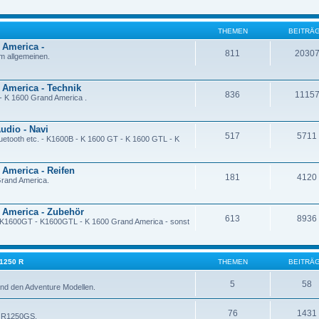
THEMEN
BEITRÄ
 America -
811
2030
 allgemeinen.
 America - Technik
836
1115
- K 1600 Grand America .
udio - Navi
517
5711
uetooth etc. - K1600B - K 1600 GT - K 1600 GTL - K
 America - Reifen
181
4120
rand America.
d America - Zubehör
613
8936
- K1600GT - K1600GTL - K 1600 Grand America - sonst
 1250 R
THEMEN
BEITRÄ
5
58
nd den Adventure Modellen.
76
1431
- R1250GS.