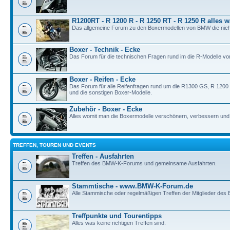
R1200RT - R 1200 R - R 1250 RT - R 1250 R alles w
Das allgemeine Forum zu den Boxermodellen von BMW die nich
Boxer - Technik - Ecke
Das Forum für die technischen Fragen rund im die R-Modelle v
Boxer - Reifen - Ecke
Das Forum für alle Reifenfragen rund um die R1300 GS, R 120
und die sonstigen Boxer-Modelle.
Zubehör - Boxer - Ecke
Alles womit man die Boxermodelle verschönern, verbessern und i
TREFFEN, TOUREN UND EVENTS
Treffen - Ausfahrten
Treffen des BMW-K-Forums und gemeinsame Ausfahrten.
Stammtische - www.BMW-K-Forum.de
Alle Stammische oder regelmäßigen Treffen der Mitglieder de
Treffpunkte und Tourentipps
Alles was keine richtigen Treffen sind.