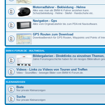
Motorradfahrer - Bekleidung - Helme
Alles was man als BMW-K-Fahrer anziehen kann.
Schutzbekleidung - Helme - Stiefel - Handschuhe etc.
Navigation - Gps
Alles vom Orginalzubehör bis zum PDA mit Navisoftware.
GPS Routen zum Download
Downloadbereich für GPS Routen, Waypoints und Points of Inte
BMW-K-FORUM.DE - MULTIMEDIAL
Bildergalerien - Direktlinks zu einzelnen Themen,
Jahre Forumsgeschichte haben für ein riesiges Bilderalbum geso
Videos - Links zu Videos von Touren und Treffen
Video - Soundfiles - bewegte Bilder vom BMW-K-Forum.de.
KLEINANZEIGEN
Biete
Nur private Kleinanzeigen
Suche
Nur private Kleinanzeigen