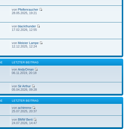
von
Pfeifenraucher
28.05.2025, 19:21
von
blackthunder
17.02.2026, 12:55
von
Meister Lampe
12.12.2025, 12:24
GE
LETZTER BEITRAG
von
AndyOman
06.11.2019, 20:18
von
Sir Arthur
05.04.2026, 09:28
GE
LETZTER BEITRAG
von
achimnrw
25.07.2025, 20:37
von
BMW Berti
2
24.07.2026, 14:47