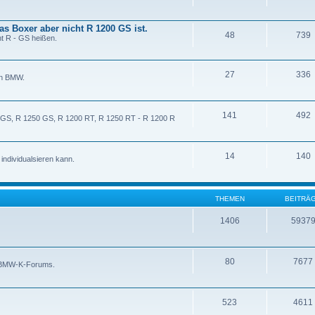
as Boxer aber nicht R 1200 GS ist.
48
739
t R - GS heißen.
27
336
on BMW.
141
492
0 GS, R 1250 GS, R 1200 RT, R 1250 RT - R 1200 R
14
140
ndividualsieren kann.
THEMEN
BEITRÄ
1406
5937
80
7677
s BMW-K-Forums.
523
4611