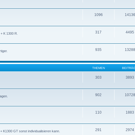
1096
1413
317
4495
 + K 1300 R.
935
1328
iger.
THEMEN
BEITRÄ
303
3893
902
1072
ragen.
110
1883
291
2974
 K1300 GT sonst individualisieren kann.