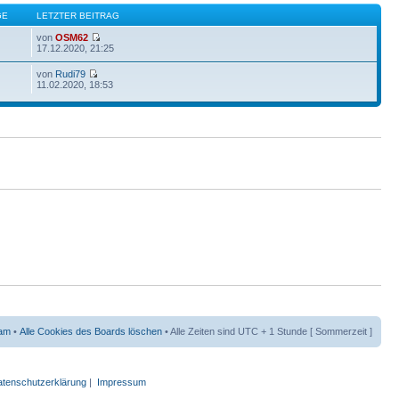
GE
LETZTER BEITRAG
von
OSM62
17.12.2020, 21:25
von
Rudi79
11.02.2020, 18:53
am
•
Alle Cookies des Boards löschen
• Alle Zeiten sind UTC + 1 Stunde [ Sommerzeit ]
tenschutzerklärung
|
Impressum