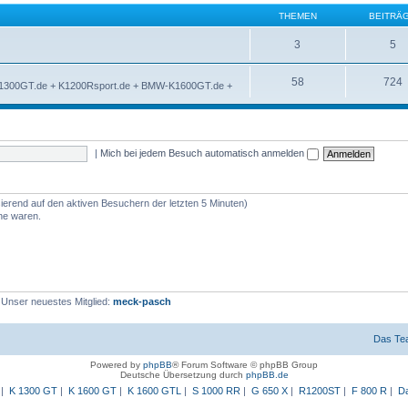
THEMEN
BEITRÄ
3
5
58
724
K1300GT.de + K1200Rsport.de + BMW-K1600GT.de +
|
Mich bei jedem Besuch automatisch anmelden
sierend auf den aktiven Besuchern der letzten 5 Minuten)
ine waren.
 Unser neuestes Mitglied:
meck-pasch
Das Te
Powered by
phpBB
® Forum Software © phpBB Group
Deutsche Übersetzung durch
phpBB.de
|
K 1300 GT
|
K 1600 GT
|
K 1600 GTL
|
S 1000 RR
|
G 650 X
|
R1200ST
|
F 800 R
|
Da