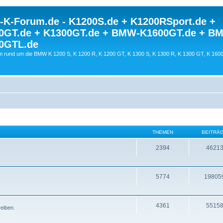
K-Forum.de - K1200S.de + K1200RSport.de +
0GT.de + K1300GT.de + BMW-K1600GT.de + B
0GTL.de
 rund um die BMW K 1200 S, K 1200 R, K 1200 GT, K 1300 S, K 1300 R, K 1300 GT, K 160
THEMEN
BEITRÄ
2394
4621
5774
19805
4361
5515
reiben.