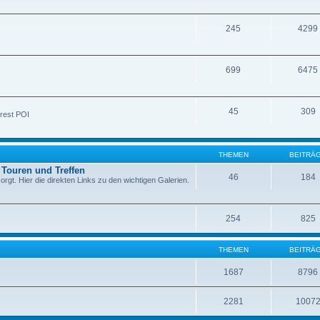
245
4299
699
6475
45
309
rest POI
THEMEN
BEITRÄ
 Touren und Treffen
46
184
rgt. Hier die direkten Links zu den wichtigen Galerien.
254
825
THEMEN
BEITRÄ
1687
8796
2281
1007