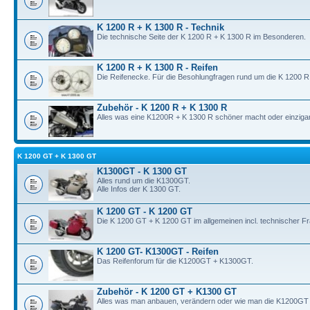
K 1200 R + K 1300 R - Technik
Die technische Seite der K 1200 R + K 1300 R im Besonderen.
K 1200 R + K 1300 R - Reifen
Die Reifenecke. Für die Besohlungfragen rund um die K 1200 R
Zubehör - K 1200 R + K 1300 R
Alles was eine K1200R + K 1300 R schöner macht oder einzigart
K 1200 GT + K 1300 GT
K1300GT - K 1300 GT
Alles rund um die K1300GT.
Alle Infos der K 1300 GT.
K 1200 GT - K 1200 GT
Die K 1200 GT + K 1200 GT im allgemeinen incl. technischer F
K 1200 GT- K1300GT - Reifen
Das Reifenforum für die K1200GT + K1300GT.
Zubehör - K 1200 GT + K1300 GT
Alles was man anbauen, verändern oder wie man die K1200GT +