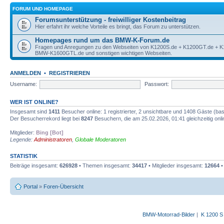
FORUM UND HOMEPAGE
Forumsunterstützung - freiwilliger Kostenbeitrag
Hier erfahrt ihr welche Vorteile es bringt, das Forum zu unterstützen.
Homepages rund um das BMW-K-Forum.de
Fragen und Anregungen zu den Webseiten von K1200S.de + K1200GT.de + 
BMW-K1600GTL.de und sonstigen wichtigen Webseiten.
ANMELDEN
•
REGISTRIEREN
Username:
Passwort:
WER IST ONLINE?
Insgesamt sind
1411
Besucher online: 1 registrierter, 2 unsichtbare und 1408 Gäste (ba
Der Besucherrekord liegt bei
8247
Besuchern, die am 25.02.2026, 01:41 gleichzeitig onl
Mitglieder:
Bing [Bot]
Legende:
Administratoren
,
Globale Moderatoren
STATISTIK
Beiträge insgesamt:
626928
• Themen insgesamt:
34417
• Mitglieder insgesamt:
12664
•
Portal
»
Foren-Übersicht
BMW-Motorrad-Bilder
|
K 1200 S