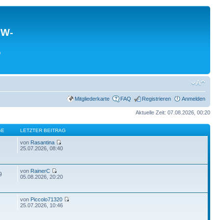
MW-
0
Mitgliederkarte
FAQ
Registrieren
Anmelden
Aktuelle Zeit: 07.08.2026, 00:20
GE
LETZTER BEITRAG
von
Rasantina
3
25.07.2026, 08:40
von
RainerC
9
05.08.2026, 20:20
von
Piccolo71320
8
25.07.2026, 10:46