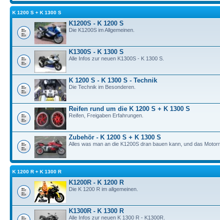
K 1200 S + K 1300 S
K1200S - K 1200 S
Die K1200S im Allgemeinen.
K1300S - K 1300 S
Alle Infos zur neuen K1300S - K 1300 S.
K 1200 S - K 1300 S - Technik
Die Technik im Besonderen.
Reifen rund um die K 1200 S + K 1300 S
Reifen, Freigaben Erfahrungen.
Zubehör - K 1200 S + K 1300 S
Alles was man an die K1200S dran bauen kann, und das Motorrad
K 1200 R + K 1300 R
K1200R - K 1200 R
Die K 1200 R im allgemeinen.
K1300R - K 1300 R
Alle Infos zur neuen K 1300 R - K1300R.