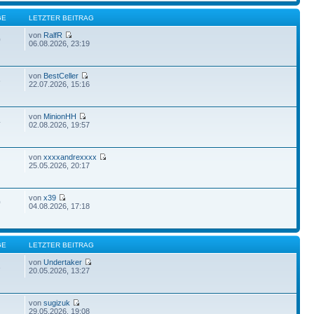
GE
LETZTER BEITRAG
von
RalfR
0
06.08.2026, 23:19
von
BestCeller
6
22.07.2026, 15:16
von
MinionHH
4
02.08.2026, 19:57
von
xxxxandrexxxx
25.05.2026, 20:17
von
x39
0
04.08.2026, 17:18
GE
LETZTER BEITRAG
von
Undertaker
3
20.05.2026, 13:27
von
sugizuk
29.05.2026, 19:08