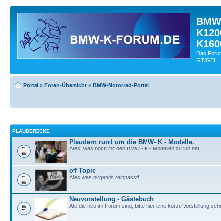
BMW-
K120
K160
Das Forum
GT/GTL.
Portal
»
Foren-Übersicht
»
BMW-Motorrad-Portal
PLAUDERECKE
Plaudern rund um die BMW- K - Modelle.
Alles, was noch mit den BMW - K - Modellen zu tun hat.
off Topic
Alles was nirgends reinpasst!
Neuvorstellung - Gästebuch
Alle die neu im Forum sind, bitte hier eine kurze Vorstellung sch