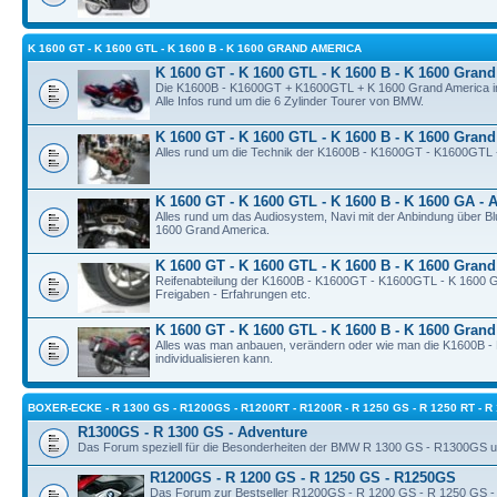
K 1600 GT - K 1600 GTL - K 1600 B - K 1600 GRAND AMERICA
K 1600 GT - K 1600 GTL - K 1600 B - K 1600 Grand
Die K1600B - K1600GT + K1600GTL + K 1600 Grand America im
Alle Infos rund um die 6 Zylinder Tourer von BMW.
K 1600 GT - K 1600 GTL - K 1600 B - K 1600 Grand
Alles rund um die Technik der K1600B - K1600GT - K1600GTL 
K 1600 GT - K 1600 GTL - K 1600 B - K 1600 GA - A
Alles rund um das Audiosystem, Navi mit der Anbindung über Bl
1600 Grand America.
K 1600 GT - K 1600 GTL - K 1600 B - K 1600 Grand
Reifenabteilung der K1600B - K1600GT - K1600GTL - K 1600 G
Freigaben - Erfahrungen etc.
K 1600 GT - K 1600 GTL - K 1600 B - K 1600 Gran
Alles was man anbauen, verändern oder wie man die K1600B 
individualisieren kann.
BOXER-ECKE - R 1300 GS - R1200GS - R1200RT - R1200R - R 1250 GS - R 1250 RT - R
R1300GS - R 1300 GS - Adventure
Das Forum speziell für die Besonderheiten der BMW R 1300 GS - R1300GS u
R1200GS - R 1200 GS - R 1250 GS - R1250GS
Das Forum zur Bestseller R1200GS - R 1200 GS - R 1250 GS 