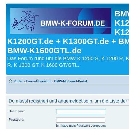
BMW
K12
K12
K1200GT.de + K1300GT.de + B
BMW-K1600GTL.de
Das Forum rund um die BMW K 1200 S, K 1200 R, K
R, K 1300 GT, K 1600 GT/GTL.
Portal
»
Foren-Übersicht
»
BMW-Motorrad-Portal
Du musst registriert und angemeldet sein, um die Liste de
Username:
Passwort:
Ich habe mein Passwort vergessen