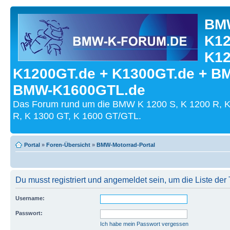
BMW
K12
K12
K1200GT.de + K1300GT.de + B
BMW-K1600GTL.de
Das Forum rund um die BMW K 1200 S, K 1200 R, K
R, K 1300 GT, K 1600 GT/GTL.
Portal
»
Foren-Übersicht
»
BMW-Motorrad-Portal
Du musst registriert und angemeldet sein, um die Liste de
Username:
Passwort:
Ich habe mein Passwort vergessen