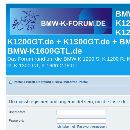
BMW
K12
K12
K1200GT.de + K1300GT.de + B
BMW-K1600GTL.de
Das Forum rund um die BMW K 1200 S, K 1200 R, K
R, K 1300 GT, K 1600 GT/GTL.
Portal
»
Foren-Übersicht
»
BMW-Motorrad-Portal
Du musst registriert und angemeldet sein, um die Liste de
Username:
Passwort:
Ich habe mein Passwort vergessen