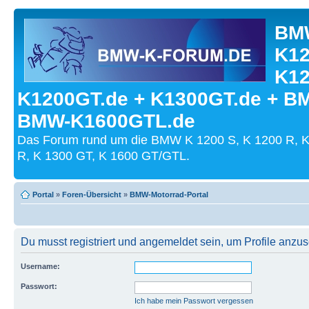
BMW
K12
K12
K1200GT.de + K1300GT.de + B
BMW-K1600GTL.de
Das Forum rund um die BMW K 1200 S, K 1200 R, K
R, K 1300 GT, K 1600 GT/GTL.
Portal
»
Foren-Übersicht
»
BMW-Motorrad-Portal
Du musst registriert und angemeldet sein, um Profile anzu
Username:
Passwort:
Ich habe mein Passwort vergessen