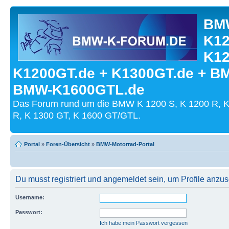
BMW
K12
K12
K1200GT.de + K1300GT.de + B
BMW-K1600GTL.de
Das Forum rund um die BMW K 1200 S, K 1200 R, K
R, K 1300 GT, K 1600 GT/GTL.
Portal
»
Foren-Übersicht
»
BMW-Motorrad-Portal
Du musst registriert und angemeldet sein, um Profile anzu
Username:
Passwort:
Ich habe mein Passwort vergessen