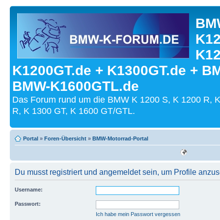
BMW
K12
K12
K1200GT.de + K1300GT.de + B
BMW-K1600GTL.de
Das Forum rund um die BMW K 1200 S, K 1200 R, K
R, K 1300 GT, K 1600 GT/GTL.
Portal
»
Foren-Übersicht
»
BMW-Motorrad-Portal
Du musst registriert und angemeldet sein, um Profile anzu
Username:
Passwort:
Ich habe mein Passwort vergessen