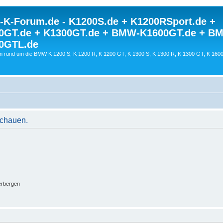
K-Forum.de - K1200S.de + K1200RSport.de +
0GT.de + K1300GT.de + BMW-K1600GT.de + B
0GTL.de
 rund um die BMW K 1200 S, K 1200 R, K 1200 GT, K 1300 S, K 1300 R, K 1300 GT, K 160
schauen.
erbergen