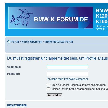
BMW-
K120
K160
Das Forum
GT/GTL.
Portal
»
Foren-Übersicht
»
BMW-Motorrad-Portal
Du musst registriert und angemeldet sein, um Profile anzu
Username:
Passwort:
Ich habe mein Passwort vergessen
Mich bei jedem Besuch automatisch anmelden
Meinen Online-Status während dieser Sitzung v
REGISTRIEREN