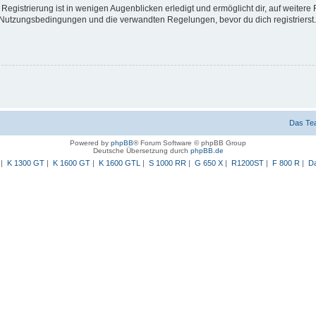
egistrierung ist in wenigen Augenblicken erledigt und ermöglicht dir, auf weitere 
Nutzungsbedingungen und die verwandten Regelungen, bevor du dich registrierst. 
Das Te
Powered by
phpBB
® Forum Software © phpBB Group
Deutsche Übersetzung durch
phpBB.de
|
K 1300 GT
|
K 1600 GT
|
K 1600 GTL
|
S 1000 RR
|
G 650 X
|
R1200ST
|
F 800 R
|
Da