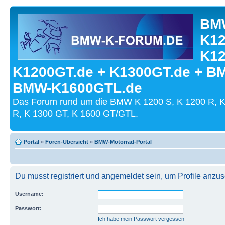
BMW
K12
K12
K1200GT.de + K1300GT.de + B
BMW-K1600GTL.de
Das Forum rund um die BMW K 1200 S, K 1200 R, K
R, K 1300 GT, K 1600 GT/GTL.
Portal
»
Foren-Übersicht
»
BMW-Motorrad-Portal
Du musst registriert und angemeldet sein, um Profile anzu
Username:
Passwort:
Ich habe mein Passwort vergessen