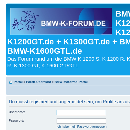
BMW
K12
K12
K1200GT.de + K1300GT.de + B
BMW-K1600GTL.de
Das Forum rund um die BMW K 1200 S, K 1200 R, K
R, K 1300 GT, K 1600 GT/GTL.
Portal
»
Foren-Übersicht
»
BMW-Motorrad-Portal
Du musst registriert und angemeldet sein, um Profile anzu
Username:
Passwort:
Ich habe mein Passwort vergessen