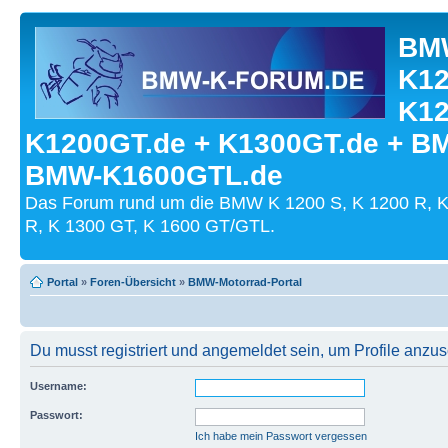
BMW
K12
K12
K1200GT.de + K1300GT.de + B
BMW-K1600GTL.de
Das Forum rund um die BMW K 1200 S, K 1200 R, K
R, K 1300 GT, K 1600 GT/GTL.
Portal
»
Foren-Übersicht
»
BMW-Motorrad-Portal
Du musst registriert und angemeldet sein, um Profile anzu
Username:
Passwort:
Ich habe mein Passwort vergessen