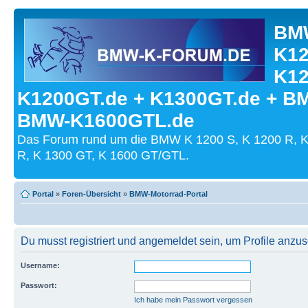
BMW
K12
K12
K1200GT.de + K1300GT.de + B
BMW-K1600GTL.de
Das Forum rund um die BMW K 1200 S, K 1200 R, K
R, K 1300 GT, K 1600 GT/GTL.
Portal
»
Foren-Übersicht
»
BMW-Motorrad-Portal
Du musst registriert und angemeldet sein, um Profile anzu
Username:
Passwort:
Ich habe mein Passwort vergessen