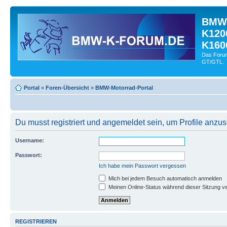
BMW-
K120
K160
Das Forum
GT/GTL.
Portal
»
Foren-Übersicht
»
BMW-Motorrad-Portal
Du musst registriert und angemeldet sein, um Profile anzu
Username:
Passwort:
Ich habe mein Passwort vergessen
Mich bei jedem Besuch automatisch anmelden
Meinen Online-Status während dieser Sitzung v
REGISTRIEREN