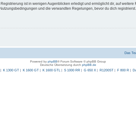
egistrierung ist in wenigen Augenblicken erledigt und ermöglicht dir, auf weitere 
Nutzungsbedingungen und die verwandten Regelungen, bevor du dich registrierst. 
Das Te
Powered by
phpBB
® Forum Software © phpBB Group
Deutsche Übersetzung durch
phpBB.de
|
K 1300 GT
|
K 1600 GT
|
K 1600 GTL
|
S 1000 RR
|
G 650 X
|
R1200ST
|
F 800 R
|
Da