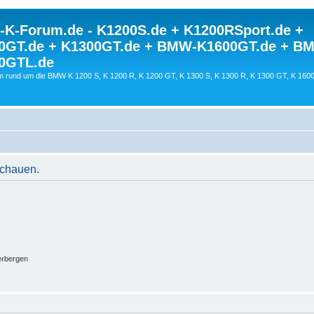
K-Forum.de - K1200S.de + K1200RSport.de +
0GT.de + K1300GT.de + BMW-K1600GT.de + B
0GTL.de
 rund um die BMW K 1200 S, K 1200 R, K 1200 GT, K 1300 S, K 1300 R, K 1300 GT, K 160
schauen.
erbergen