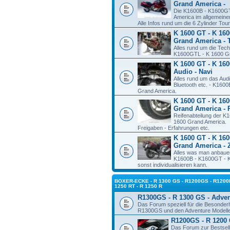
Grand America -
Die K1600B - K1600G
America im allgemeine
Alle Infos rund um die 6 Zylinder To
K 1600 GT - K 160
Grand America - 
Alles rund um die Tec
K1600GTL - K 1600 Gr
K 1600 GT - K 160
Audio - Navi
Alles rund um das Aud
Bluetooth etc. - K160
Grand America.
K 1600 GT - K 160
Grand America - 
Reifenabteilung der 
1600 Grand America.
Freigaben - Erfahrungen etc.
K 1600 GT - K 160
Grand America - 
Alles was man anbauen
K1600B - K1600GT - K
sonst individualisieren kann.
BOXER-ECKE - R 1300 GS - R1200GS - R1200R
1250 RT - R 1250 R
R1300GS - R 1300 GS - Adve
Das Forum speziell für die Besonde
R1300GS und den Adventure Modell
R1200GS - R 1200 
Das Forum zur Bestsel