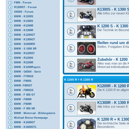
F800 - Forum
R1200ST - Forum
K1300S - K 1300 
G650X - Forum
Alle Infos zur neuen K
BMW - K1200S
BMW - K1300S
K 1200 S - K 1300
BMW - K1200R
Die Technik im Besond
BMW - K1300R
BMW - K1200GT
BMW - K1300GT
Reifen rund um d
BMW - S1000RR
Reifen, Freigaben Erf
BMW - S 1000 XR
BMW - R1200ST
BMW - R1200S
Zubehör - K 1200
BMW - R1200R
Alles was man an die
Motorrad individualisier
BMW - K1200Rsport
BMW - G650X - Serie
BMW - F700GS
K 1200 R + K 1300 R
BMW - F800S
K1200R - K 1200 
BMW- F800ST
Die K 1200 R im allge
BMW - F800GS
BMW - F 800 GT
BMW - F800R
K1300R - K 1300 
BMW - F900R
Alle Infos zur neuen 
BMW - F 900 XR
BMW - Motorrad - Bildergalerie
Michael Bense Homepage
K 1200 R + K 1300
BMW - K1600GT
Die technische Seite 
Besonderen.
BMW - K1600GTL