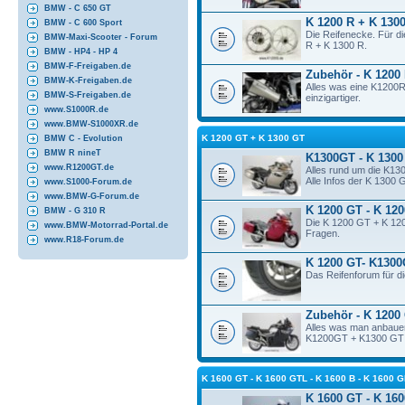
BMW - C 650 GT
K 1200 R + K 1300
BMW - C 600 Sport
Die Reifenecke. Für d
BMW-Maxi-Scooter - Forum
R + K 1300 R.
BMW - HP4 - HP 4
BMW-F-Freigaben.de
Zubehör - K 1200
BMW-K-Freigaben.de
Alles was eine K1200
BMW-S-Freigaben.de
einzigartiger.
www.S1000R.de
www.BMW-S1000XR.de
K 1200 GT + K 1300 GT
BMW C - Evolution
BMW R nineT
K1300GT - K 1300
www.R1200GT.de
Alles rund um die K13
Alle Infos der K 1300 
www.S1000-Forum.de
www.BMW-G-Forum.de
K 1200 GT - K 12
BMW - G 310 R
Die K 1200 GT + K 120
www.BMW-Motorrad-Portal.de
Fragen.
www.R18-Forum.de
K 1200 GT- K1300
Das Reifenforum für 
Zubehör - K 1200
Alles was man anbauen
K1200GT + K1300 GT so
K 1600 GT - K 1600 GTL - K 1600 B - K 160
K 1600 GT - K 160