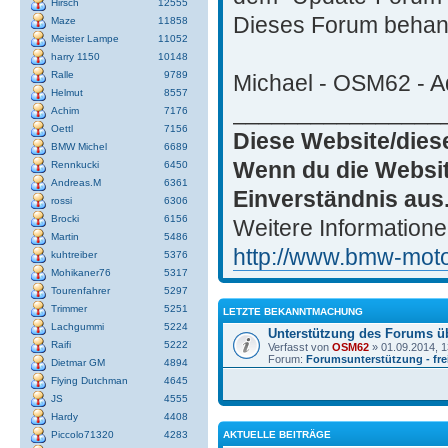
Hirsch
12555
Dieses Forum behand
Maze
11858
Meister Lampe
11052
harry 1150
10148
Ralle
9789
Michael - OSM62 - Ad
Helmut
8557
________________
Achim
7176
Oettl
7156
Diese Website/dies
BMW Michel
6689
Wenn du die Websit
Rennkucki
6450
Andreas.M
6361
Einverständnis aus
rossi
6306
Brocki
6156
Weitere Informatione
Martin
5486
http://www.bmw-motor
kuhtreiber
5376
Mohikaner76
5317
Tourenfahrer
5297
Trimmer
5251
LETZTE BEKANNTMACHUNG
Lachgummi
5224
Unterstützung des Forums ü
Raifi
5222
Verfasst von
OSM62
» 01.09.2014, 1
Forum:
Forumsunterstützung - frei
Dietmar GM
4894
Flying Dutchman
4645
JS
4555
Hardy
4408
AKTUELLE BEITRÄGE
Piccolo71320
4283