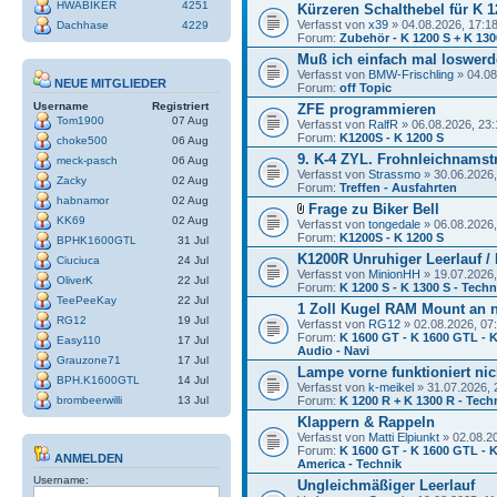
HWABIKER
4251
Kürzeren Schalthebel für K 1
Verfasst von
x39
» 04.08.2026, 17:1
Dachhase
4229
Forum:
Zubehör - K 1200 S + K 130
Muß ich einfach mal loswerde
Verfasst von
BMW-Frischling
» 04.08
NEUE MITGLIEDER
Forum:
off Topic
Username
Registriert
ZFE programmieren
Tom1900
07 Aug
Verfasst von
RalfR
» 06.08.2026, 23:
Forum:
K1200S - K 1200 S
choke500
06 Aug
9. K-4 ZYL. Frohnleichnamstr
meck-pasch
06 Aug
Verfasst von
Strassmo
» 30.06.2026,
Zacky
02 Aug
Forum:
Treffen - Ausfahrten
habnamor
02 Aug
Frage zu Biker Bell
KK69
02 Aug
Verfasst von
tongedale
» 06.08.2026,
Forum:
K1200S - K 1200 S
BPHK1600GTL
31 Jul
K1200R Unruhiger Leerlauf /
Ciuciuca
24 Jul
Verfasst von
MinionHH
» 19.07.2026,
OliverK
22 Jul
Forum:
K 1200 S - K 1300 S - Techn
TeePeeKay
22 Jul
1 Zoll Kugel RAM Mount an 
RG12
19 Jul
Verfasst von
RG12
» 02.08.2026, 07
Forum:
K 1600 GT - K 1600 GTL - K
Easy110
17 Jul
Audio - Navi
Grauzone71
17 Jul
Lampe vorne funktioniert nic
BPH.K1600GTL
14 Jul
Verfasst von
k-meikel
» 31.07.2026, 
brombeerwilli
13 Jul
Forum:
K 1200 R + K 1300 R - Tech
Klappern & Rappeln
Verfasst von
Matti Elpiunkt
» 02.08.2
Forum:
K 1600 GT - K 1600 GTL - K
ANMELDEN
America - Technik
Username:
Ungleichmäßiger Leerlauf