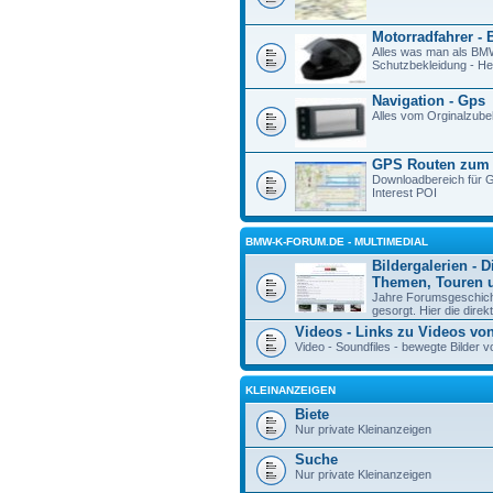
Motorradfahrer - 
Alles was man als BM
Schutzbekleidung - Hel
Navigation - Gps
Alles vom Orginalzube
GPS Routen zum
Downloadbereich für G
Interest POI
BMW-K-FORUM.DE - MULTIMEDIAL
Bildergalerien - D
Themen, Touren u
Jahre Forumsgeschicht
gesorgt. Hier die direk
Videos - Links zu Videos vo
Video - Soundfiles - bewegte Bilde
KLEINANZEIGEN
Biete
Nur private Kleinanzeigen
Suche
Nur private Kleinanzeigen