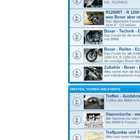
GS - R1250GS.
R1200RT - R 1200 
was Boxer aber ni
Das allgemeine Forum
nicht R - GS heißen.
Boxer - Technik - 
Das Forum für die tech
von BMW.
Boxer - Reifen - E
Das Forum für alle Rei
1200 GS, R 1250 GS, R
die sonstigen Boxer-Mod
Zubehör - Boxer -
Alles womit man die Bo
und individualsieren ka
TREFFEN, TOUREN UND EVENTS
Treffen - Ausfahrt
Treffen des BMW-K-F
Stammtische - 
Alle Stammische oder r
des BMW-K-Forums.
Treffpunkte und 
Alles was keine richtig