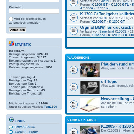
Verfasst von
Gustel
» 19.08.2025, 11
Forum:
K 1600 GT - K 1600 GTL - K
Passwort:
America - Technik
K 1300 Gt Tankgeber kalibrie
Verfasst von
WD40
» 29.07.2026, 21
Mich bei jedem Besuch
Forum:
K1300GT - K 1300 GT
automatisch anmelden
Orginal BMW Tankrucksack 
Verfasst von
Sauerland K1300S
» 21
Forum:
Zubehör - K 1200 S + K 130
STATISTIK
Insgesamt
Beiträge insgesamt:
626940
Themen insgesamt:
34417
PLAUDERECKE
Bekanntmachungen insgesamt:
1
Plaudern rund um
Wichtig insgesamt:
36
Dateianhänge insgesamt:
7051
Alles, was noch mit de
Themen pro Tag:
4
Beiträge pro Tag:
78
off Topic
Benutzer pro Tag:
2
Alles was nirgends rei
Themen pro Benutzer:
3
Beiträge pro Benutzer:
49
Beiträge pro Thema:
18
Neuvorstellung -
Alle die neu im Forum s
Mitglieder insgesamt:
12666
schreiben.
Unser neuestes Mitglied:
Tom1900
K 1200 S + K 1300 S
LINKS
K1200S - K 1200 
BMW-K-Forum
Die K1200S im Allgeme
S1000RR - Forum