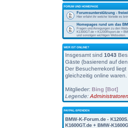
FORUM UND HOMEPAGE
Forumsunterstützung - freiwi
Hier erfahrt ihr welche Vorteile es br
Homepages rund um das BM
Fragen und Anregungen zu den Web
K1300GT.de + K1200Rsport.de + 
und sonstigen wichtigen Webseiten.
WER IST ONLINE?
Insgesamt sind
1043
Besu
Gäste (basierend auf den
Der Besucherrekord liegt
gleichzeitig online waren.
Mitglieder:
Bing [Bot]
Legende:
Administratore
PAYPAL-SPENDEN
BMW-K-Forum.de - K1200S.
K1600GT.de + BMW-K1600G