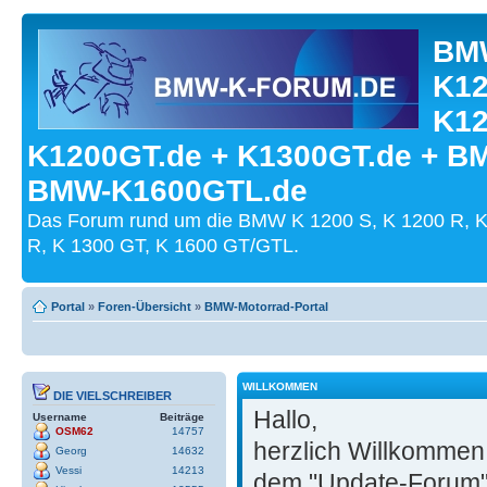
BMW
K12
K12
K1200GT.de + K1300GT.de + B
BMW-K1600GTL.de
Das Forum rund um die BMW K 1200 S, K 1200 R, K
R, K 1300 GT, K 1600 GT/GTL.
Portal
»
Foren-Übersicht
»
BMW-Motorrad-Portal
WILLKOMMEN
DIE VIELSCHREIBER
Hallo,
Username
Beiträge
OSM62
14757
herzlich Willkommen
Georg
14632
Vessi
14213
dem "Update-Forum"