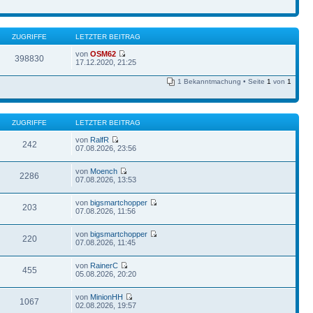
ZUGRIFFE
LETZTER BEITRAG
von
OSM62
398830
17.12.2020, 21:25
1 Bekanntmachung • Seite
1
von
1
ZUGRIFFE
LETZTER BEITRAG
von
RalfR
242
07.08.2026, 23:56
von
Moench
2286
07.08.2026, 13:53
von
bigsmartchopper
203
07.08.2026, 11:56
von
bigsmartchopper
220
07.08.2026, 11:45
von
RainerC
455
05.08.2026, 20:20
von
MinionHH
1067
02.08.2026, 19:57