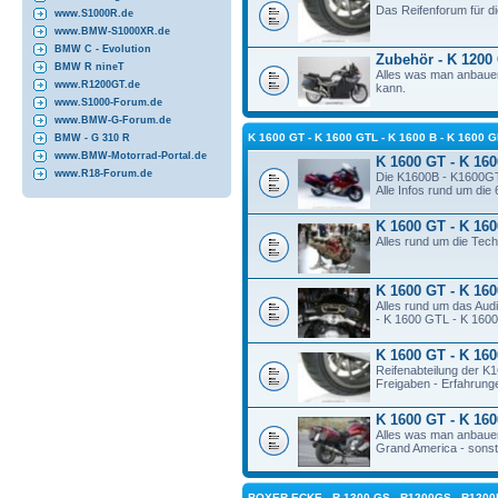
Das Reifenforum für 
www.S1000R.de
www.BMW-S1000XR.de
BMW C - Evolution
Zubehör - K 1200
BMW R nineT
Alles was man anbauen
www.R1200GT.de
kann.
www.S1000-Forum.de
www.BMW-G-Forum.de
K 1600 GT - K 1600 GTL - K 1600 B - K 160
BMW - G 310 R
www.BMW-Motorrad-Portal.de
K 1600 GT - K 160
www.R18-Forum.de
Die K1600B - K1600GT
Alle Infos rund um die
K 1600 GT - K 160
Alles rund um die Te
K 1600 GT - K 160
Alles rund um das Aud
- K 1600 GTL - K 160
K 1600 GT - K 160
Reifenabteilung der 
Freigaben - Erfahrunge
K 1600 GT - K 160
Alles was man anbaue
Grand America - sonst 
BOXER-ECKE - R 1300 GS - R1200GS - R1200RT