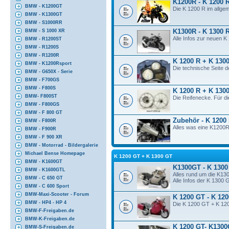
K1200R - K 1200 
BMW - K1200GT
Die K 1200 R im allge
BMW - K1300GT
BMW - S1000RR
K1300R - K 1300 
BMW - S 1000 XR
Alle Infos zur neuen 
BMW - R1200ST
BMW - R1200S
BMW - R1200R
K 1200 R + K 1300
BMW - K1200Rsport
Die technische Seite 
BMW - G650X - Serie
BMW - F700GS
BMW - F800S
K 1200 R + K 1300
BMW- F800ST
Die Reifenecke. Für d
BMW - F800GS
BMW - F 800 GT
Zubehör - K 1200
BMW - F800R
Alles was eine K1200R
BMW - F900R
BMW - F 900 XR
BMW - Motorrad - Bildergalerie
Michael Bense Homepage
K 1200 GT + K 1300 GT
BMW - K1600GT
K1300GT - K 1300
BMW - K1600GTL
Alles rund um die K13
BMW - C 650 GT
Alle Infos der K 1300 
BMW - C 600 Sport
BMW-Maxi-Scooter - Forum
K 1200 GT - K 12
BMW - HP4 - HP 4
Die K 1200 GT + K 120
BMW-F-Freigaben.de
BMW-K-Freigaben.de
K 1200 GT- K1300
BMW-S-Freigaben.de