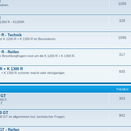
R
1009
meinen.
R
328
K 1300 R - K1300R.
 R - Technik
1096
der K 1200 R + K 1300 R im Besonderen.
 R - Reifen
317
ie Besohlungfragen rund um die K 1200 R + K 1300 R.
 R + K 1300 R
935
 + K 1300 R schöner macht oder einzigartiger.
THEMEN
 GT
303
00GT.
GT.
00 GT
902
0 GT im allgemeinen incl. technischer Fragen.
GT - Reifen