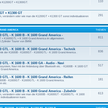
110
die K1200GT + K1300GT.
 GT + K1300 GT
291
, verändern oder wie man die K1200GT + K1300 GT sonst individualisieren
0 GRAND AMERICA
THEMEN
0 GTL - K 1600 B - K 1600 Grand America -
811
 + K1600GTL + K 1600 Grand America im allgemeinen.
 6 Zylinder Tourer von BMW.
0 GTL - K 1600 B - K 1600 Grand America - Technik
836
chnik der K1600B - K1600GT - K1600GTL - K 1600 Grand America .
0 GTL - K 1600 B - K 1600 GA - Audio - Navi
517
iosystem, Navi mit der Anbindung über Bluetooth etc. - K1600B - K 1600 GT
0 Grand America.
0 GTL - K 1600 B - K 1600 Grand America - Reifen
181
K1600B - K1600GT - K1600GTL - K 1600 Grand America.
n etc.
0 GTL - K 1600 B - K 1600 Grand America - Zubehör
613
n, verändern oder wie man die K1600B - K1600GT - K1600GTL - K 1600
individualisieren kann.
 - R1200R - R 1250 GS - R 1250 RT - R 1250 R
THEMEN