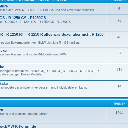
nture
5
rheiten der BMW R 1300 GS - R1300GS und den Adventure Modellen.
GS - R 1250 GS - R1250GS
76
ler R1200GS - R 1200 GS - R 1250 GS - R1250GS.
R - R 1250 RT - R 1250 R alles was Boxer aber nicht R 1200
48
 zu den Boxermodellen von BMW die nicht R - GS heißen.
Ecke
27
nischen Fragen rund im die R-Modelle von BMW.
cke
141
ifenfragen rund um die R1300 GS, R 1200 GS, R 1250 GS, R 1200 RT, R
 die sonstigen Boxer-Modelle.
 Ecke
14
xermodelle verschönern, verbessern und individualsieren kann.
THEMEN
en
1406
orums und gemeinsame Ausfahrten.
www.BMW-K-Forum.de