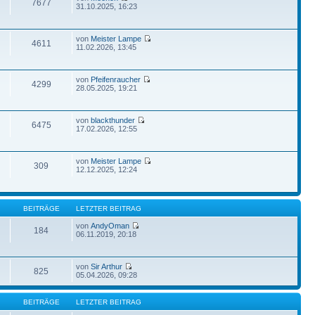
7677
31.10.2025, 16:23
von
Meister Lampe
4611
11.02.2026, 13:45
von
Pfeifenraucher
4299
28.05.2025, 19:21
von
blackthunder
6475
17.02.2026, 12:55
von
Meister Lampe
309
12.12.2025, 12:24
BEITRÄGE
LETZTER BEITRAG
von
AndyOman
184
06.11.2019, 20:18
von
Sir Arthur
825
05.04.2026, 09:28
BEITRÄGE
LETZTER BEITRAG