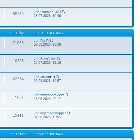
von
Piccolo71320
55158
25.07.2026, 10:46
BEITRÄGE
LETZTER BEITRAG
von
RalfR
21068
07.08.2026, 23:56
von
BestCeller
10336
22.07.2026, 15:16
von
MinionHH
22254
02.08.2026, 19:57
von
xxxxandrexxxx
7135
25.05.2026, 20:17
von
bigsmartchopper
15411
07.08.2026, 11:45
BEITRÄGE
LETZTER BEITRAG