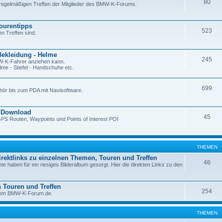
80
regelmäßigen Treffen der Mitglieder des BMW-K-Forums.
Tourentipps
523
en Treffen sind.
Bekleidung - Helme
245
W-K-Fahrer anziehen kann.
me - Stiefel - Handschuhe etc.
699
hör bis zum PDA mit Navisoftware.
 Download
45
PS Routen, Waypoints und Points of Interest POI
THEMEN
Direktlinks zu einzelnen Themen, Touren und Treffen
46
 haben für ein riesiges Bilderalbum gesorgt. Hier die direkten Links zu den
n Touren und Treffen
254
r vom BMW-K-Forum.de.
THEMEN