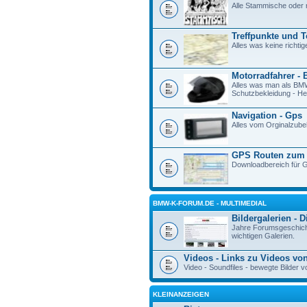
Alle Stammische oder 
Treffpunkte und 
Alles was keine richtig
Motorradfahrer - 
Alles was man als BM
Schutzbekleidung - Hel
Navigation - Gps
Alles vom Orginalzube
GPS Routen zum
Downloadbereich für G
BMW-K-FORUM.DE - MULTIMEDIAL
Bildergalerien - 
Jahre Forumsgeschichte
wichtigen Galerien.
Videos - Links zu Videos vo
Video - Soundfiles - bewegte Bilde
KLEINANZEIGEN