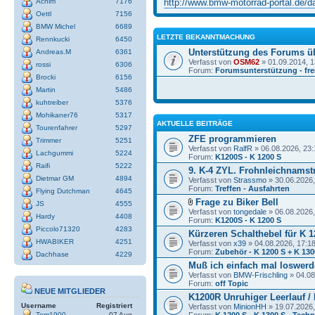
http://www.bmw-motorrad-portal.de/dat
Achim
7176
Oettl
7156
BMW Michel
6689
LETZTE BEKANNTMACHUNG
Rennkucki
6450
Unterstützung des Forums ü
Andreas.M
6361
Verfasst von
OSM62
» 01.09.2014, 1
rossi
6306
Forum:
Forumsunterstützung - frei
Brocki
6156
Martin
5486
kuhtreiber
5376
Mohikaner76
5317
AKTUELLE BEITRÄGE
Tourenfahrer
5297
ZFE programmieren
Trimmer
5251
Verfasst von
RalfR
» 06.08.2026, 23:
Lachgummi
5224
Forum:
K1200S - K 1200 S
Raifi
5222
9. K-4 ZYL. Frohnleichnamstr
Dietmar GM
4894
Verfasst von
Strassmo
» 30.06.2026,
Forum:
Treffen - Ausfahrten
Flying Dutchman
4645
Frage zu Biker Bell
JS
4555
Verfasst von
tongedale
» 06.08.2026,
Hardy
4408
Forum:
K1200S - K 1200 S
Piccolo71320
4283
Kürzeren Schalthebel für K 1
HWABIKER
4251
Verfasst von
x39
» 04.08.2026, 17:1
Forum:
Zubehör - K 1200 S + K 130
Dachhase
4229
Muß ich einfach mal loswerde
Verfasst von
BMW-Frischling
» 04.08
Forum:
off Topic
NEUE MITGLIEDER
K1200R Unruhiger Leerlauf /
Username
Registriert
Verfasst von
MinionHH
» 19.07.2026,
Tom1900
07 Aug
Forum:
K 1200 S - K 1300 S - Techn