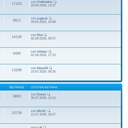
von
Undertaker
17103
20.05.2026, 13:27
von
sugizuk
5811
29.05.2026, 19:08
von
Ebsi
14136
02.08.2026, 09:57
von
rebiator
4495
01.04.2026, 17:22
von
Klaus68
13288
19.07.2026, 09:35
BEITRÄGE
LETZTER BEITRAG
von
Duese
3893
30.07.2026, 13:12
von
MichiC
10728
21.07.2026, 18:27
von
LuK