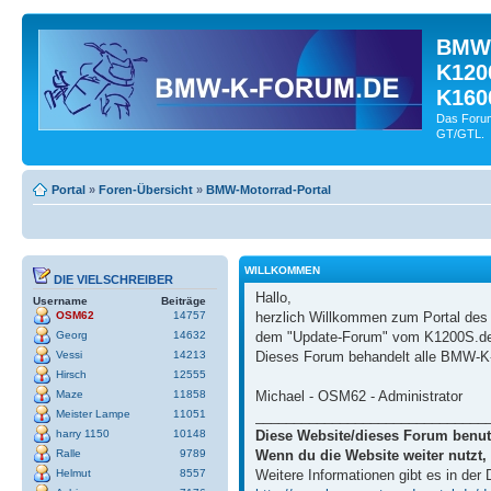
BMW-
K120
K160
Das Forum
GT/GTL.
Portal
»
Foren-Übersicht
»
BMW-Motorrad-Portal
WILLKOMMEN
DIE VIELSCHREIBER
Hallo,
Username
Beiträge
herzlich Willkommen zum Portal de
OSM62
14757
dem "Update-Forum" vom K1200S.de
Georg
14632
Dieses Forum behandelt alle BMW-K-
Vessi
14213
Hirsch
12555
Michael - OSM62 - Administrator
Maze
11858
______________________________
Meister Lampe
11051
Diese Website/dieses Forum benut
harry 1150
10148
Wenn du die Website weiter nutzt,
Ralle
9789
Weitere Informationen gibt es in der
Helmut
8557