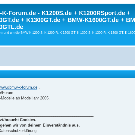
K-Forum.de - K1200S.de + K1200RSport.de +
0GT.de + K1300GT.de + BMW-K1600GT.de + B
0GTL.de
 rund um die BMW K 1200 S, K 1200 R, K 1200 GT, K 1300 S, K 1300 R, K 1300 GT, K 160
s
www.bmw-k-forum.de
,
/Forum .
Modelle ab Modelljahr 2005.
_____________________________________________
zt/braucht Cookies.
 gehen wir von deinem Einverständnis aus.
 Datenschutzerklärung: