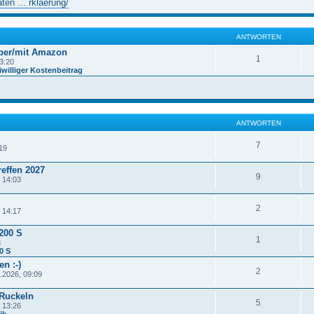
en ... rklaerung/
ANTWORTEN
ber/mit Amazon
1
3:20
williger Kostenbeitrag
ANTWORTEN
7
19
effen 2027
9
 14:03
2
 14:17
200 S
1
8
0 S
n :-)
2
.2026, 09:09
 Ruckeln
5
 13:26
ik