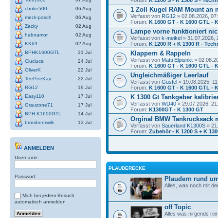
choke500
06 Aug
1 Zoll Kugel RAM Mount an 
Verfasst von
RG12
» 02.08.2026, 07
meck-pasch
06 Aug
Forum:
K 1600 GT - K 1600 GTL - K
Zacky
02 Aug
Lampe vorne funktioniert nic
habnamor
02 Aug
Verfasst von
k-meikel
» 31.07.2026, 
KK69
02 Aug
Forum:
K 1200 R + K 1300 R - Tech
BPHK1600GTL
31 Jul
Klappern & Rappeln
Verfasst von
Matti Elpiunkt
» 02.08.2
Ciuciuca
24 Jul
Forum:
K 1600 GT - K 1600 GTL - K
OliverK
22 Jul
Ungleichmäßiger Leerlauf
TeePeeKay
22 Jul
Verfasst von
Gustel
» 19.08.2025, 11
RG12
19 Jul
Forum:
K 1600 GT - K 1600 GTL - K
Easy110
17 Jul
K 1300 Gt Tankgeber kalibrie
Verfasst von
WD40
» 29.07.2026, 21
Grauzone71
17 Jul
Forum:
K1300GT - K 1300 GT
BPH.K1600GTL
14 Jul
Orginal BMW Tankrucksack 
brombeerwilli
13 Jul
Verfasst von
Sauerland K1300S
» 21
Forum:
Zubehör - K 1200 S + K 130
ANMELDEN
Username:
PLAUDERECKE
Passwort:
Plaudern rund um
Alles, was noch mit de
Mich bei jedem Besuch
automatisch anmelden
off Topic
Alles was nirgends rei