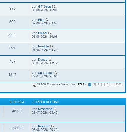
von
GT Sepp
370
02.08.2026, 16:01
von
Ebsi
500
02.08.2026, 09:57
von
Diesöl
8232
01.08.2026, 16:08
von
Freddie
3740
01.08.2026, 09:22
von
Duese
457
30.07.2026, 13:12
von
Schrauber
4347
27.07.2026, 21:04
33196 Themen • Seite
1
von
2767
•
...
1
2
3
4
5
2767
BEITRÄGE
LETZTER BEITRAG
von
Rasantina
46213
25.07.2026, 08:40
von
RainerC
198059
05.08.2026, 20:20