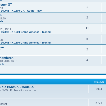
neuer GT
1
:48
 1600 B - K 1600 GA - Audio - Navi
ht.
2
22:29
nik
11
025, 13:14
 1600 B - K 1600 Grand America - Technik
5
:28
 1600 B - K 1600 Grand America - Technik
ren
2
:11
montieren
4
.04.2016, 16:18
0 S
THEMEN
 die BMW- K - Modelle.
2394
n BMW - K - Modellen zu tun hat.
5774
npasst!