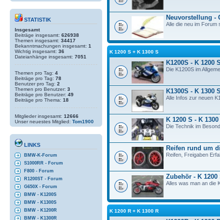
Neuvorstellung -
STATISTIK
Alle die neu im Forum s
Insgesamt
Beiträge insgesamt:
626938
Themen insgesamt:
34417
Bekanntmachungen insgesamt:
1
Wichtig insgesamt:
36
K 1200 S + K 1300 S
Dateianhänge insgesamt:
7051
K1200S - K 1200 
Die K1200S im Allgeme
Themen pro Tag:
4
Beiträge pro Tag:
78
Benutzer pro Tag:
2
Themen pro Benutzer:
3
K1300S - K 1300 
Beiträge pro Benutzer:
49
Alle Infos zur neuen K
Beiträge pro Thema:
18
Mitglieder insgesamt:
12666
K 1200 S - K 1300
Unser neuestes Mitglied:
Tom1900
Die Technik im Besond
LINKS
Reifen rund um d
Reifen, Freigaben Erf
BMW-K-Forum
S1000RR - Forum
F800 - Forum
Zubehör - K 1200
R1200ST - Forum
Alles was man an die K
G650X - Forum
BMW - K1200S
BMW - K1300S
BMW - K1200R
K 1200 R + K 1300 R
BMW - K1300R