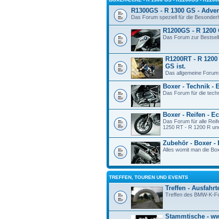
R1300GS - R 1300 GS - Adve
Das Forum speziell für die Besonde
R1200GS - R 1200 
Das Forum zur Bestsel
R1200RT - R 1200 
GS ist.
Das allgemeine Forum
Boxer - Technik - 
Das Forum für die tech
Boxer - Reifen - E
Das Forum für alle Re
1250 RT - R 1200 R und
Zubehör - Boxer -
Alles womit man die Bo
TREFFEN, TOUREN UND EVENTS
Treffen - Ausfahrt
Treffen des BMW-K-F
Stammtische - 