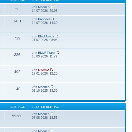
von
Moench
58
14.07.2026, 20:03
von
Panrider
1431
14.07.2026, 14:30
von
BlackCindy
739
21.07.2025, 08:03
von
BMW-Frank
336
18.03.2026, 11:29
von
OSM62
492
17.01.2026, 12:28
von
Moench
140
02.10.2025, 13:30
BEITRÄGE
LETZTER BEITRAG
von
Moench
59380
07.08.2026, 13:53
von
Moench