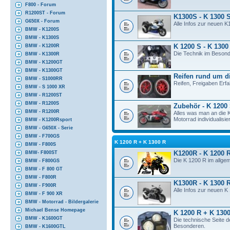
F800 - Forum
R1200ST - Forum
K1300S - K 1300 
G650X - Forum
Alle Infos zur neuen K
BMW - K1200S
BMW - K1300S
K 1200 S - K 1300
BMW - K1200R
Die Technik im Besond
BMW - K1300R
BMW - K1200GT
BMW - K1300GT
Reifen rund um d
BMW - S1000RR
Reifen, Freigaben Erf
BMW - S 1000 XR
BMW - R1200ST
BMW - R1200S
Zubehör - K 1200
BMW - R1200R
Alles was man an die
Motorrad individualisier
BMW - K1200Rsport
BMW - G650X - Serie
BMW - F700GS
K 1200 R + K 1300 R
BMW - F800S
K1200R - K 1200 
BMW- F800ST
Die K 1200 R im allge
BMW - F800GS
BMW - F 800 GT
BMW - F800R
K1300R - K 1300 
BMW - F900R
Alle Infos zur neuen 
BMW - F 900 XR
BMW - Motorrad - Bildergalerie
Michael Bense Homepage
K 1200 R + K 1300
BMW - K1600GT
Die technische Seite 
Besonderen.
BMW - K1600GTL