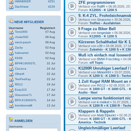
HWABIKER
4251
ZFE programmieren
Verfasst von
RalfR
» 06.08.2026, 23:
Dachhase
4229
Forum:
K1200S - K 1200 S
9. K-4 ZYL. Frohnleichnamstr
Verfasst von
Strassmo
» 30.06.2026,
NEUE MITGLIEDER
Forum:
Treffen - Ausfahrten
Username
Registriert
Frage zu Biker Bell
Tom1900
07 Aug
Verfasst von
tongedale
» 06.08.2026,
Forum:
K1200S - K 1200 S
choke500
06 Aug
Kürzeren Schalthebel für K 1
meck-pasch
06 Aug
Verfasst von
x39
» 04.08.2026, 17:1
Zacky
02 Aug
Forum:
Zubehör - K 1200 S + K 130
habnamor
02 Aug
Muß ich einfach mal loswerde
KK69
02 Aug
Verfasst von
BMW-Frischling
» 04.08
Forum:
off Topic
BPHK1600GTL
31 Jul
K1200R Unruhiger Leerlauf /
Ciuciuca
24 Jul
Verfasst von
MinionHH
» 19.07.2026,
OliverK
22 Jul
Forum:
K 1200 S - K 1300 S - Techn
TeePeeKay
22 Jul
1 Zoll Kugel RAM Mount an 
RG12
19 Jul
Verfasst von
RG12
» 02.08.2026, 07
Forum:
K 1600 GT - K 1600 GTL - K
Easy110
17 Jul
Audio - Navi
Grauzone71
17 Jul
Lampe vorne funktioniert nic
BPH.K1600GTL
14 Jul
Verfasst von
k-meikel
» 31.07.2026, 
brombeerwilli
13 Jul
Forum:
K 1200 R + K 1300 R - Tech
Klappern & Rappeln
Verfasst von
Matti Elpiunkt
» 02.08.2
Forum:
K 1600 GT - K 1600 GTL - K
ANMELDEN
America - Technik
Username:
Ungleichmäßiger Leerlauf