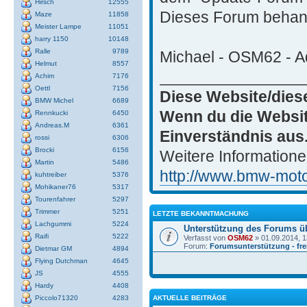
Hirsch
12555
Dieses Forum behand
Maze
11858
Meister Lampe
11051
harry 1150
10148
Ralle
9789
Michael - OSM62 - Ad
Helmut
8557
________________
Achim
7176
Oettl
7156
Diese Website/dies
BMW Michel
6689
Wenn du die Websit
Rennkucki
6450
Andreas.M
6361
Einverständnis aus
rossi
6306
Brocki
6156
Weitere Informatione
Martin
5486
http://www.bmw-motor
kuhtreiber
5376
Mohikaner76
5317
Tourenfahrer
5297
Trimmer
5251
LETZTE BEKANNTMACHUNG
Lachgummi
5224
Unterstützung des Forums ü
Raifi
5222
Verfasst von
OSM62
» 01.09.2014, 1
Forum:
Forumsunterstützung - frei
Dietmar GM
4894
Flying Dutchman
4645
JS
4555
Hardy
4408
AKTUELLE BEITRÄGE
Piccolo71320
4283