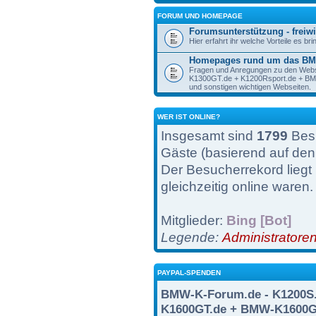
FORUM UND HOMEPAGE
Forumsunterstützung - freiwi
Hier erfahrt ihr welche Vorteile es br
Homepages rund um das BM
Fragen und Anregungen zu den Web
K1300GT.de + K1200Rsport.de + 
und sonstigen wichtigen Webseiten.
WER IST ONLINE?
Insgesamt sind
1799
Besu
Gäste (basierend auf den
Der Besucherrekord liegt
gleichzeitig online waren.
Mitglieder:
Bing [Bot]
Legende:
Administratore
PAYPAL-SPENDEN
BMW-K-Forum.de - K1200S.
K1600GT.de + BMW-K1600G