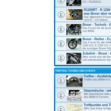
GS - R1250GS.
R1200RT - R 1200 
was Boxer aber ni
Das allgemeine Forum
nicht R - GS heißen.
Boxer - Technik - 
Das Forum für die tech
von BMW.
Boxer - Reifen - E
Das Forum für alle Rei
1200 GS, R 1250 GS, R
die sonstigen Boxer-Mod
Zubehör - Boxer -
Alles womit man die Bo
und individualsieren ka
TREFFEN, TOUREN UND EVENTS
Treffen - Ausfahrt
Treffen des BMW-K-F
Stammtische - 
Alle Stammische oder r
des BMW-K-Forums.
Treffpunkte und 
Alles was keine richtig