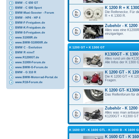
BMW - C 650 GT
K 1200 R + K 1300
BMW - C 600 Sport
Die Reifenecke. Für d
BMW-Maxi-Scooter - Forum
R + K 1300 R.
BMW - HP4 - HP 4
BMW-F-Freigaben.de
Zubehör - K 1200
BMW-K-Freigaben.de
Alles was eine K1200
BMW-S-Freigaben.de
einzigartiger.
www.S1000R.de
www.BMW-S1000XR.de
K 1200 GT + K 1300 GT
BMW C - Evolution
BMW R nineT
K1300GT - K 1300
www.R1200GT.de
Alles rund um die K13
Alle Infos der K 1300 
www.S1000-Forum.de
www.BMW-G-Forum.de
K 1200 GT - K 12
BMW - G 310 R
Die K 1200 GT + K 120
www.BMW-Motorrad-Portal.de
Fragen.
www.R18-Forum.de
K 1200 GT- K1300
Das Reifenforum für 
Zubehör - K 1200
Alles was man anbauen
K1200GT + K1300 GT so
K 1600 GT - K 1600 GTL - K 1600 B - K 160
K 1600 GT - K 160