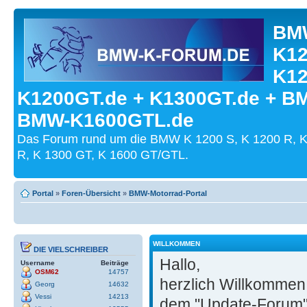
BMW
K12
K12
K1200GT.de + K1300GT.de + B
BMW-K1600GTL.de
Das Forum rund um die BMW K 1200 S, K 1200 R, K
R, K 1300 GT, K 1600 GT/GTL.
Portal
»
Foren-Übersicht
»
BMW-Motorrad-Portal
WILLKOMMEN
DIE VIELSCHREIBER
Hallo,
Username
Beiträge
OSM62
14757
herzlich Willkommen
Georg
14632
Vessi
14213
dem "Update-Forum"