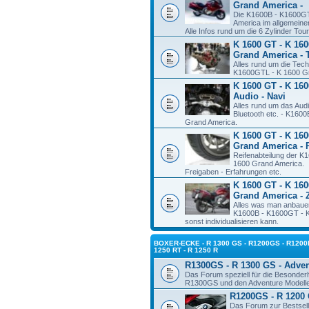
Grand America -
Die K1600B - K1600G
America im allgemeine
Alle Infos rund um die 6 Zylinder To
K 1600 GT - K 160
Grand America - 
Alles rund um die Tec
K1600GTL - K 1600 Gr
K 1600 GT - K 160
Audio - Navi
Alles rund um das Aud
Bluetooth etc. - K160
Grand America.
K 1600 GT - K 160
Grand America - 
Reifenabteilung der 
1600 Grand America.
Freigaben - Erfahrungen etc.
K 1600 GT - K 160
Grand America - 
Alles was man anbauen
K1600B - K1600GT - K
sonst individualisieren kann.
BOXER-ECKE - R 1300 GS - R1200GS - R1200R
1250 RT - R 1250 R
R1300GS - R 1300 GS - Adve
Das Forum speziell für die Besonde
R1300GS und den Adventure Modell
R1200GS - R 1200 
Das Forum zur Bestsel