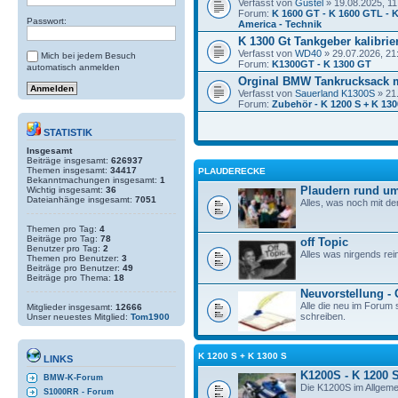
Verfasst von
Gustel
» 19.08.2025, 11
Forum:
K 1600 GT - K 1600 GTL - K
Passwort:
America - Technik
K 1300 Gt Tankgeber kalibrie
Verfasst von
WD40
» 29.07.2026, 21
Mich bei jedem Besuch
Forum:
K1300GT - K 1300 GT
automatisch anmelden
Orginal BMW Tankrucksack 
Verfasst von
Sauerland K1300S
» 21
Forum:
Zubehör - K 1200 S + K 130
STATISTIK
Insgesamt
Beiträge insgesamt:
626937
Themen insgesamt:
34417
PLAUDERECKE
Bekanntmachungen insgesamt:
1
Plaudern rund um
Wichtig insgesamt:
36
Dateianhänge insgesamt:
7051
Alles, was noch mit de
Themen pro Tag:
4
Beiträge pro Tag:
78
off Topic
Benutzer pro Tag:
2
Alles was nirgends rei
Themen pro Benutzer:
3
Beiträge pro Benutzer:
49
Beiträge pro Thema:
18
Neuvorstellung -
Alle die neu im Forum s
Mitglieder insgesamt:
12666
schreiben.
Unser neuestes Mitglied:
Tom1900
K 1200 S + K 1300 S
LINKS
K1200S - K 1200 
BMW-K-Forum
Die K1200S im Allgeme
S1000RR - Forum