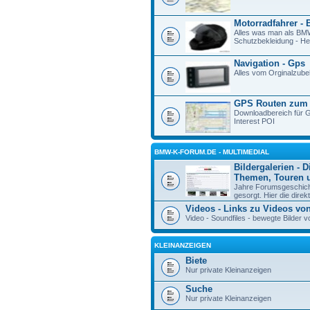
Motorradfahrer - 
Alles was man als BM
Schutzbekleidung - Hel
Navigation - Gps
Alles vom Orginalzube
GPS Routen zum
Downloadbereich für G
Interest POI
BMW-K-FORUM.DE - MULTIMEDIAL
Bildergalerien - D
Themen, Touren u
Jahre Forumsgeschicht
gesorgt. Hier die direk
Videos - Links zu Videos vo
Video - Soundfiles - bewegte Bilde
KLEINANZEIGEN
Biete
Nur private Kleinanzeigen
Suche
Nur private Kleinanzeigen