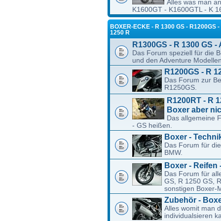
Alles was man a
K1600GT - K1600GTL - K 160
BOXER-ECKE - R 1300 GS - R1200GS - R
1250 R
R1300GS - R 1300 GS -
Das Forum speziell für di
und den Adventure Modellen
R1200GS - R 1
Das Forum zur Be
R1250GS.
R1200RT - R 12
Boxer aber nic
Das allgemeine 
- GS heißen.
Boxer - Techni
Das Forum für die
BMW.
Boxer - Reifen 
Das Forum für al
GS, R 1250 GS, R
sonstigen Boxer-M
Zubehör - Boxe
Alles womit man 
individualsieren k