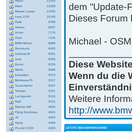
Hirsch
12555
dem "Update-
Maze
11858
Meister Lampe
11050
Dieses Forum 
harry 1150
10148
Ralle
9789
Helmut
8557
Achim
7176
Michael - OSM6
Oettl
7156
BMW Michel
6689
Rennkucki
6450
___________
Andreas.M
6361
rossi
6306
Diese Website
Brocki
6156
Martin
5486
Wenn du die W
kuhtreiber
5376
Mohikaner76
5317
Einverständni
Tourenfahrer
5297
Trimmer
5251
Weitere Inform
Lachgummi
5224
Raifi
5222
http://www.bmw
Dietmar GM
4894
Flying Dutchman
4645
JS
4555
Hardy
4408
LETZTE BEKANNTMACHUNG
Piccolo71320
4283