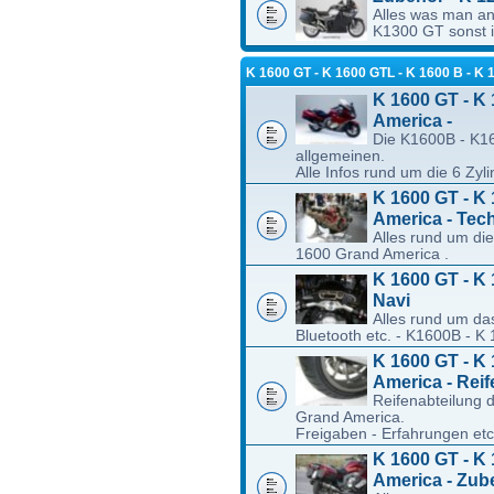
Alles was man a
K1300 GT sonst i
K 1600 GT - K 1600 GTL - K 1600 B -
K 1600 GT - K 
America -
Die K1600B - K1
allgemeinen.
Alle Infos rund um die 6 Zy
K 1600 GT - K 
America - Tec
Alles rund um di
1600 Grand America .
K 1600 GT - K 
Navi
Alles rund um da
Bluetooth etc. - K1600B - 
K 1600 GT - K 
America - Reif
Reifenabteilung
Grand America.
Freigaben - Erfahrungen etc
K 1600 GT - K 
America - Zub