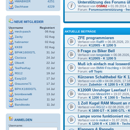
HWABIKER
4251
Unterstützung des Forums ü
Verfasst von
OSM62
» 01.09.2014, 1
Dachhase
4229
Forum:
Forumsunterstützung - frei
NEUE MITGLIEDER
Username
Registriert
meck-pasch
06 Aug
AKTUELLE BEITRÄGE
Zacky
02 Aug
ZFE programmieren
Verfasst von
RalfR
» 06.08.2026, 23:
habnamor
02 Aug
Forum:
K1200S - K 1200 S
KK69
02 Aug
Frage zu Biker Bell
BPHK1600GTL
31 Jul
Verfasst von
tongedale
» 06.08.2026,
Ciuciuca
24 Jul
Forum:
K1200S - K 1200 S
OliverK
22 Jul
Muß ich einfach mal loswerde
Verfasst von
BMW-Frischling
» 04.08
TeePeeKay
22 Jul
Forum:
off Topic
RG12
19 Jul
Kürzeren Schalthebel für K 1
Easy110
17 Jul
Verfasst von
x39
» 04.08.2026, 17:1
Grauzone71
17 Jul
Forum:
Zubehör - K 1200 S + K 130
BPH.K1600GTL
14 Jul
K1200R Unruhiger Leerlauf /
Verfasst von
MinionHH
» 19.07.2026,
brombeerwilli
13 Jul
Forum:
K 1200 S - K 1300 S - Techn
Dedschief
11 Jul
1 Zoll Kugel RAM Mount an 
Banditosito
11 Jul
Verfasst von
RG12
» 02.08.2026, 07
Forum:
K 1600 GT - K 1600 GTL - K
Lampe vorne funktioniert nic
ANMELDEN
Verfasst von
k-meikel
» 31.07.2026, 
Forum:
K 1200 R + K 1300 R - Tech
Username:
Klappern & Rappeln