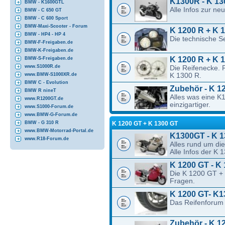
K1300R - K 13
BMW - K1600GTL
Alle Infos zur n
BMW - C 650 GT
BMW - C 600 Sport
BMW-Maxi-Scooter - Forum
K 1200 R + K 1
BMW - HP4 - HP 4
Die technische S
BMW-F-Freigaben.de
BMW-K-Freigaben.de
K 1200 R + K 1
BMW-S-Freigaben.de
www.S1000R.de
Die Reifenecke. 
K 1300 R.
www.BMW-S1000XR.de
BMW C - Evolution
Zubehör - K 1
BMW R nineT
Alles was eine 
www.R1200GT.de
einzigartiger.
www.S1000-Forum.de
www.BMW-G-Forum.de
K 1200 GT + K 1300 GT
BMW - G 310 R
www.BMW-Motorrad-Portal.de
K1300GT - K 
www.R18-Forum.de
Alles rund um di
Alle Infos der K 
K 1200 GT - K
Die K 1200 GT + 
Fragen.
K 1200 GT- K1
Das Reifenforum
Zubehör - K 1