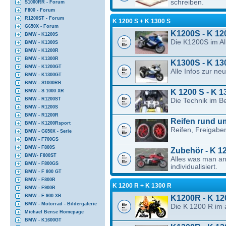
schreiben.
S1000RR - Forum
F800 - Forum
R1200ST - Forum
K 1200 S + K 1300 S
G650X - Forum
K1200S - K 12
BMW - K1200S
Die K1200S im A
BMW - K1300S
BMW - K1200R
BMW - K1300R
K1300S - K 13
BMW - K1200GT
Alle Infos zur n
BMW - K1300GT
BMW - S1000RR
K 1200 S - K 1
BMW - S 1000 XR
BMW - R1200ST
Die Technik im B
BMW - R1200S
BMW - R1200R
Reifen rund u
BMW - K1200Rsport
Reifen, Freigabe
BMW - G650X - Serie
BMW - F700GS
BMW - F800S
Zubehör - K 1
BMW- F800ST
Alles was man a
BMW - F800GS
individualisiert.
BMW - F 800 GT
BMW - F800R
K 1200 R + K 1300 R
BMW - F900R
K1200R - K 12
BMW - F 900 XR
BMW - Motorrad - Bildergalerie
Die K 1200 R im 
Michael Bense Homepage
BMW - K1600GT