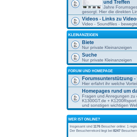
und Treffen
Jahre Forumsgesc
gesorgt. Hier die direkten L
Videos - Links zu Vide
Video - Soundfiles - beweg
KLEINANZEIGEN
Biete
Nur private Kleinanzeigen
Suche
Nur private Kleinanzeigen
FORUM UND HOMEPAGE
Forumsunterstützung - f
Hier erfahrt ihr welche Vorte
Homepages rund um d
Fragen und Anregungen zu 
K1300GT.de + K1200Rspor
und sonstigen wichtigen We
WER IST ONLINE?
Insgesamt sind
1176
Besucher online: 1 regis
Der Besucherrekord liegt bei
8247
Besuchern,