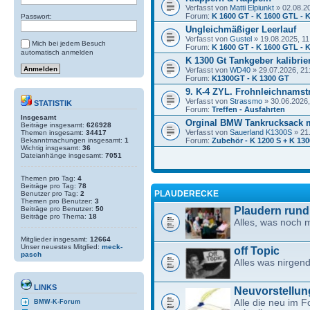
Verfasst von
Matti Elpiunkt
» 02.08.2
Forum:
K 1600 GT - K 1600 GTL - K
Passwort:
Ungleichmäßiger Leerlauf
Verfasst von
Gustel
» 19.08.2025, 11
Mich bei jedem Besuch
Forum:
K 1600 GT - K 1600 GTL - K
automatisch anmelden
K 1300 Gt Tankgeber kalibrie
Verfasst von
WD40
» 29.07.2026, 21
Forum:
K1300GT - K 1300 GT
9. K-4 ZYL. Frohnleichnamstr
Verfasst von
Strassmo
» 30.06.2026,
STATISTIK
Forum:
Treffen - Ausfahrten
Insgesamt
Orginal BMW Tankrucksack 
Beiträge insgesamt:
626928
Verfasst von
Sauerland K1300S
» 21
Themen insgesamt:
34417
Bekanntmachungen insgesamt:
1
Forum:
Zubehör - K 1200 S + K 130
Wichtig insgesamt:
36
Dateianhänge insgesamt:
7051
Themen pro Tag:
4
Beiträge pro Tag:
78
PLAUDERECKE
Benutzer pro Tag:
2
Themen pro Benutzer:
3
Plaudern rund
Beiträge pro Benutzer:
50
Beiträge pro Thema:
18
Alles, was noch 
Mitglieder insgesamt:
12664
Unser neuestes Mitglied:
meck-
off Topic
pasch
Alles was nirgend
LINKS
Neuvorstellun
Alle die neu im F
BMW-K-Forum