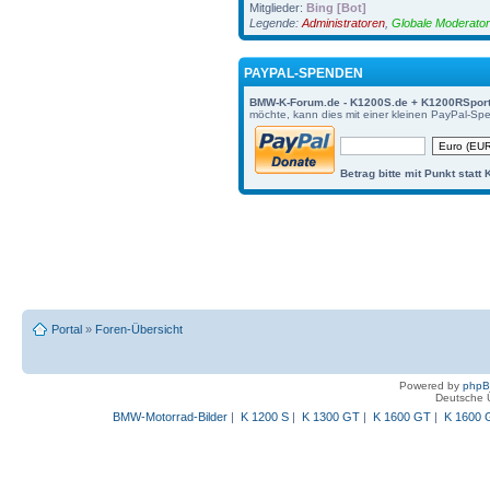
Mitglieder:
Bing [Bot]
Legende:
Administratoren
,
Globale Moderato
PAYPAL-SPENDEN
BMW-K-Forum.de - K1200S.de + K1200RSpor
möchte, kann dies mit einer kleinen PayPal-Sp
Betrag bitte mit Punkt statt
Portal
»
Foren-Übersicht
Powered by
php
Deutsche 
BMW-Motorrad-Bilder
|
K 1200 S
|
K 1300 GT
|
K 1600 GT
|
K 1600 