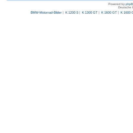
Powered by
php
Deutsche 
BMW-Motorrad-Bilder
|
K 1200 S
|
K 1300 GT
|
K 1600 GT
|
K 1600 