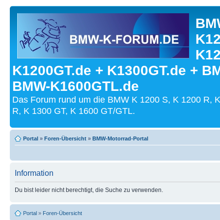
BMW
K12
K12
K1200GT.de + K1300GT.de + B
BMW-K1600GTL.de
Das Forum rund um die BMW K 1200 S, K 1200 R, K
R, K 1300 GT, K 1600 GT/GTL.
Portal
»
Foren-Übersicht
»
BMW-Motorrad-Portal
Information
Du bist leider nicht berechtigt, die Suche zu verwenden.
Portal
»
Foren-Übersicht