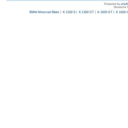
Powered by
php
Deutsche 
BMW-Motorrad-Bilder
|
K 1200 S
|
K 1300 GT
|
K 1600 GT
|
K 1600 