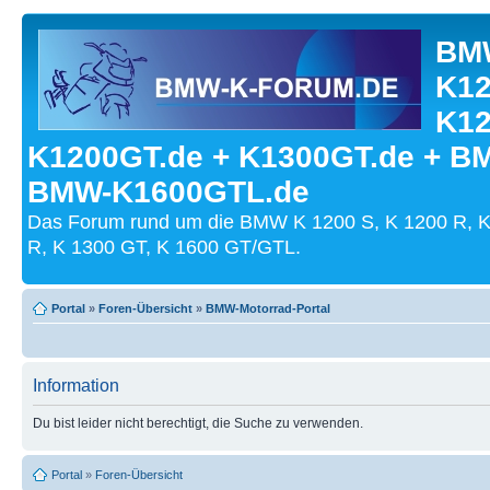
BMW
K12
K12
K1200GT.de + K1300GT.de + B
BMW-K1600GTL.de
Das Forum rund um die BMW K 1200 S, K 1200 R, K
R, K 1300 GT, K 1600 GT/GTL.
Portal
»
Foren-Übersicht
»
BMW-Motorrad-Portal
Information
Du bist leider nicht berechtigt, die Suche zu verwenden.
Portal
»
Foren-Übersicht