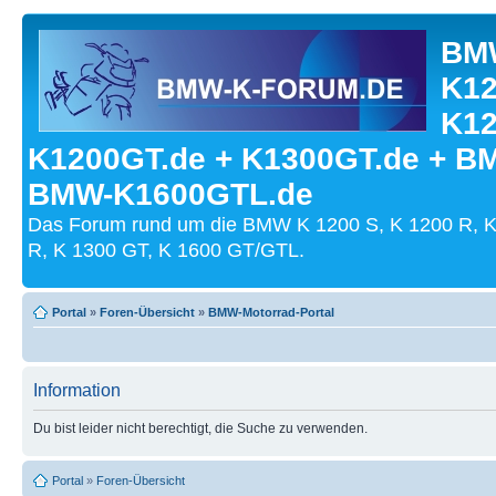
BMW
K12
K12
K1200GT.de + K1300GT.de + B
BMW-K1600GTL.de
Das Forum rund um die BMW K 1200 S, K 1200 R, K
R, K 1300 GT, K 1600 GT/GTL.
Portal
»
Foren-Übersicht
»
BMW-Motorrad-Portal
Information
Du bist leider nicht berechtigt, die Suche zu verwenden.
Portal
»
Foren-Übersicht