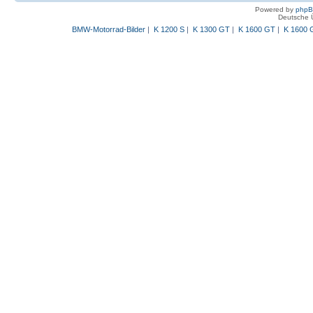
Powered by
php
Deutsche 
BMW-Motorrad-Bilder
|
K 1200 S
|
K 1300 GT
|
K 1600 GT
|
K 1600 