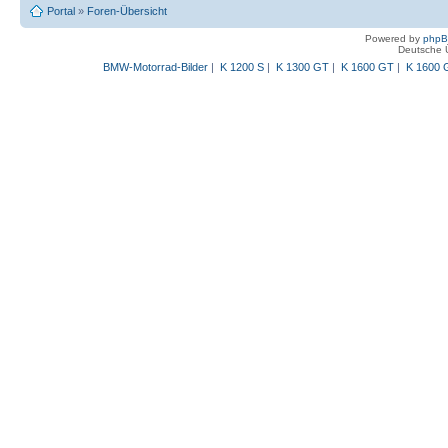
Portal
»
Foren-Übersicht
Powered by
php
Deutsche 
BMW-Motorrad-Bilder
|
K 1200 S
|
K 1300 GT
|
K 1600 GT
|
K 1600 