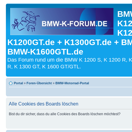
BMW
K12
K12
K1200GT.de + K1300GT.de + B
BMW-K1600GTL.de
Das Forum rund um die BMW K 1200 S, K 1200 R, K
R, K 1300 GT, K 1600 GT/GTL.
Portal
»
Foren-Übersicht
»
BMW-Motorrad-Portal
Alle Cookies des Boards löschen
Bist du dir sicher, dass du alle Cookies des Boards löschen möchtest?