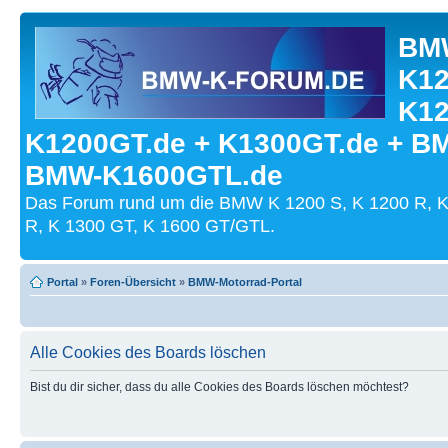
BMW
K12
K12
K1200GT.de + K1300GT.de + B
BMW-K1600GTL.de
Das Forum rund um die BMW K 1200 S, K 1200 R, K
R, K 1300 GT, K 1600 GT/GTL.
Portal
»
Foren-Übersicht
»
BMW-Motorrad-Portal
Alle Cookies des Boards löschen
Bist du dir sicher, dass du alle Cookies des Boards löschen möchtest?