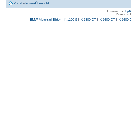
Portal
»
Foren-Übersicht
Powered by
php
Deutsche 
BMW-Motorrad-Bilder
|
K 1200 S
|
K 1300 GT
|
K 1600 GT
|
K 1600 