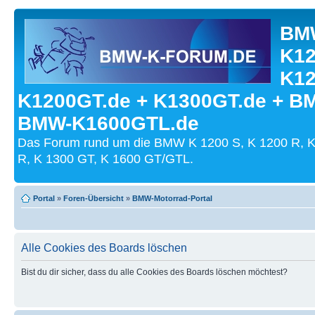
BMW
K12
K12
K1200GT.de + K1300GT.de + B
BMW-K1600GTL.de
Das Forum rund um die BMW K 1200 S, K 1200 R, K
R, K 1300 GT, K 1600 GT/GTL.
Portal
»
Foren-Übersicht
»
BMW-Motorrad-Portal
Alle Cookies des Boards löschen
Bist du dir sicher, dass du alle Cookies des Boards löschen möchtest?