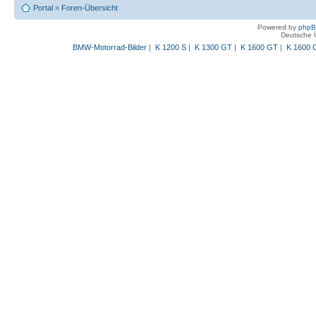
Portal
»
Foren-Übersicht
Powered by
php
Deutsche 
BMW-Motorrad-Bilder
|
K 1200 S
|
K 1300 GT
|
K 1600 GT
|
K 1600 