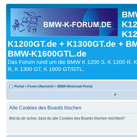
BMW
K12
K12
K1200GT.de + K1300GT.de + B
BMW-K1600GTL.de
Das Forum rund um die BMW K 1200 S, K 1200 R, K
R, K 1300 GT, K 1600 GT/GTL.
Portal
»
Foren-Übersicht
»
BMW-Motorrad-Portal
Alle Cookies des Boards löschen
Bist du dir sicher, dass du alle Cookies des Boards löschen möchtest?