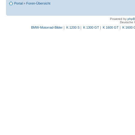
Portal
»
Foren-Übersicht
Powered by
php
Deutsche 
BMW-Motorrad-Bilder
|
K 1200 S
|
K 1300 GT
|
K 1600 GT
|
K 1600 