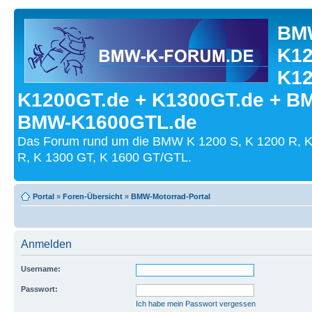
BMW
K12
K12
K1200GT.de + K1300GT.de + B
BMW-K1600GTL.de
Das Forum rund um die BMW K 1200 S, K 1200 R, K
R, K 1300 GT, K 1600 GT/GTL.
Portal
»
Foren-Übersicht
»
BMW-Motorrad-Portal
Anmelden
Username:
Passwort:
Ich habe mein Passwort vergessen