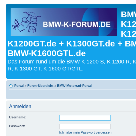
BMW
K12
K12
K1200GT.de + K1300GT.de + B
BMW-K1600GTL.de
Das Forum rund um die BMW K 1200 S, K 1200 R, K
R, K 1300 GT, K 1600 GT/GTL.
Portal
»
Foren-Übersicht
»
BMW-Motorrad-Portal
Anmelden
Username:
Passwort:
Ich habe mein Passwort vergessen