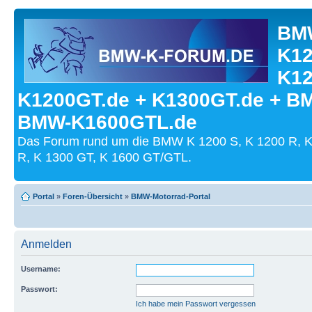
BMW
K12
K12
K1200GT.de + K1300GT.de + B
BMW-K1600GTL.de
Das Forum rund um die BMW K 1200 S, K 1200 R, K
R, K 1300 GT, K 1600 GT/GTL.
Portal
»
Foren-Übersicht
»
BMW-Motorrad-Portal
Anmelden
Username:
Passwort:
Ich habe mein Passwort vergessen