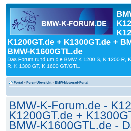
BMW
K12
K12
K1200GT.de + K1300GT.de + B
BMW-K1600GTL.de
Das Forum rund um die BMW K 1200 S, K 1200 R, K
R, K 1300 GT, K 1600 GT/GTL.
Portal
»
Foren-Übersicht
»
BMW-Motorrad-Portal
BMW-K-Forum.de - K12
K1200GT.de + K1300G
BMW-K1600GTL.de - Dat