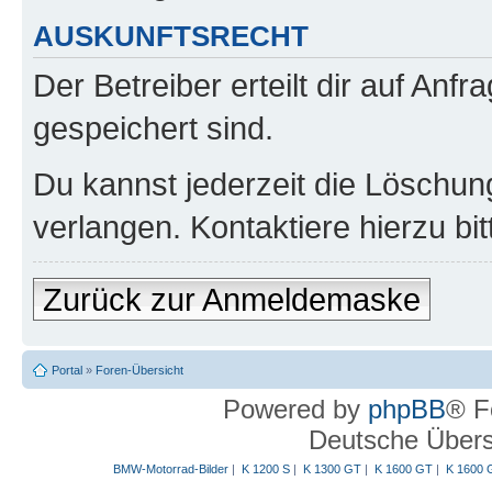
AUSKUNFTSRECHT
Der Betreiber erteilt dir auf Anf
gespeichert sind.
Du kannst jederzeit die Löschun
verlangen. Kontaktiere hierzu bit
Zurück zur Anmeldemaske
Portal
»
Foren-Übersicht
Powered by
phpBB
® F
Deutsche Über
BMW-Motorrad-Bilder
|
K 1200 S
|
K 1300 GT
|
K 1600 GT
|
K 1600 