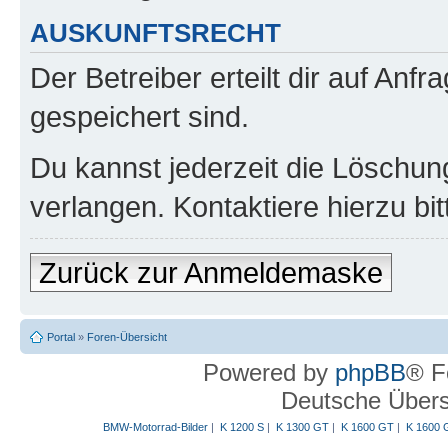
AUSKUNFTSRECHT
Der Betreiber erteilt dir auf Anf
gespeichert sind.
Du kannst jederzeit die Löschun
verlangen. Kontaktiere hierzu bit
Zurück zur Anmeldemaske
Portal
»
Foren-Übersicht
Powered by
phpBB
® F
Deutsche Über
BMW-Motorrad-Bilder
|
K 1200 S
|
K 1300 GT
|
K 1600 GT
|
K 1600 