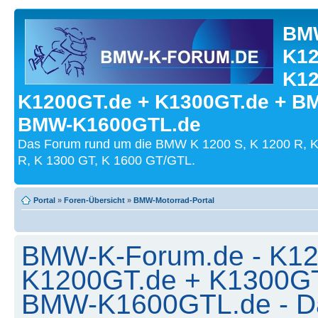
BMW
K12
K12
K1200GT.de + K1300GT.de + B
BMW-K1600GTL.de
Das Forum rund um die BMW K 1200 S, K 1200 R, K
R, K 1300 GT, K 1600 GT/GTL.
Portal
»
Foren-Übersicht
»
BMW-Motorrad-Portal
BMW-K-Forum.de - K12
K1200GT.de + K1300G
BMW-K1600GTL.de - Dat