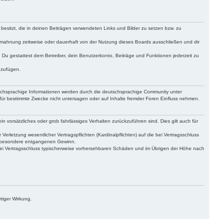
 besitzt, die in deinen Beiträgen verwendeten Links und Bilder zu setzen bzw. zu
bmahnung zeitweise oder dauerhaft von der Nutzung dieses Boards ausschließen und dir
t. Du gestattest dem Betreiber, dein Benutzerkonto, Beiträge und Funktionen jederzeit zu
uzufügen.
tschsprachige Informationen werden durch die deutschsprachige Community unter
für bestimmte Zwecke nicht untersagen oder auf Inhalte fremder Foren Einfluss nehmen.
n vorsätzliches oder grob fahrlässiges Verhalten zurückzuführen sind. Dies gilt auch für
letzung wesentlicher Vertragspflichten (Kardinalpflichten) auf die bei Vertragsschluss
insbesondere entgangenen Gewinn.
bei Vertragsschluss typischerweise vorhersehbaren Schäden und im Übrigen der Höhe nach
tiger Wirkung.