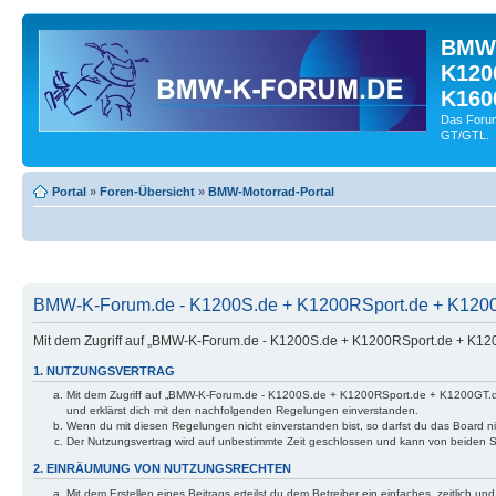
BMW-
K120
K160
Das Forum
GT/GTL.
Portal
»
Foren-Übersicht
»
BMW-Motorrad-Portal
BMW-K-Forum.de - K1200S.de + K1200RSport.de + K120
Mit dem Zugriff auf „BMW-K-Forum.de - K1200S.de + K1200RSport.de + K1
1. NUTZUNGSVERTRAG
Mit dem Zugriff auf „BMW-K-Forum.de - K1200S.de + K1200RSport.de + K1200GT.d
und erklärst dich mit den nachfolgenden Regelungen einverstanden.
Wenn du mit diesen Regelungen nicht einverstanden bist, so darfst du das Board nic
Der Nutzungsvertrag wird auf unbestimmte Zeit geschlossen und kann von beiden Se
2. EINRÄUMUNG VON NUTZUNGSRECHTEN
Mit dem Erstellen eines Beitrags erteilst du dem Betreiber ein einfaches, zeitlich