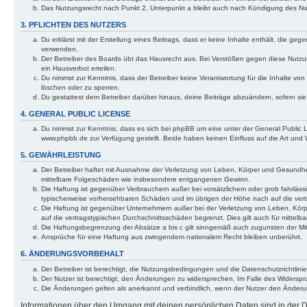
Das Nutzungsrecht nach Punkt 2, Unterpunkt a bleibt auch nach Kündigung des N
3. PFLICHTEN DES NUTZERS
Du erklärst mit der Erstellung eines Beitrags, dass er keine Inhalte enthält, die g
verwenden.
Der Betreiber des Boards übt das Hausrecht aus. Bei Verstößen gegen diese Nutzu
ein Hausverbot erteilen.
Du nimmst zur Kenntnis, dass der Betreiber keine Verantwortung für die Inhalte von 
löschen oder zu sperren.
Du gestattest dem Betreiber darüber hinaus, deine Beiträge abzuändern, sofern si
4. GENERAL PUBLIC LICENSE
Du nimmst zur Kenntnis, dass es sich bei phpBB um eine unter der General Public
www.phpbb.de zur Verfügung gestellt. Beide haben keinen Einfluss auf die Art und
5. GEWÄHRLEISTUNG
Der Betreiber haftet mit Ausnahme der Verletzung von Leben, Körper und Gesundheit u
mittelbare Folgeschäden wie insbesondere entgangenen Gewinn.
Die Haftung ist gegenüber Verbrauchern außer bei vorsätzlichem oder grob fahrläss
typischerweise vorhersehbaren Schäden und im übrigen der Höhe nach auf die vert
Die Haftung ist gegenüber Unternehmern außer bei der Verletzung von Leben, Körp
auf die vertragstypischen Durchschnittsschäden begrenzt. Dies gilt auch für mitt
Die Haftungsbegrenzung der Absätze a bis c gilt sinngemäß auch zugunsten der Mita
Ansprüche für eine Haftung aus zwingendem nationalem Recht bleiben unberührt.
6. ÄNDERUNGSVORBEHALT
Der Betreiber ist berechtigt, die Nutzungsbedingungen und die Datenschutzrichtlinie
Der Nutzer ist berechtigt, den Änderungen zu widersprechen. Im Falle des Widerspr
Die Änderungen gelten als anerkannt und verbindlich, wenn der Nutzer den Änder
Informationen über den Umgang mit deinen persönlichen Daten sind in der Da