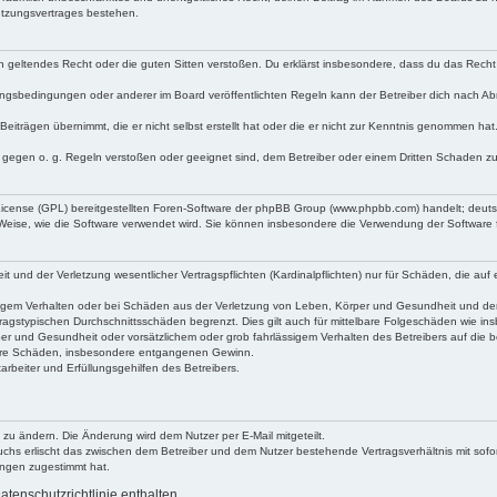
utzungsvertrages bestehen.
egen geltendes Recht oder die guten Sitten verstoßen. Du erklärst insbesondere, dass du das Recht
ngsbedingungen oder anderer im Board veröffentlichten Regeln kann der Betreiber dich nach A
Beiträgen übernimmt, die er nicht selbst erstellt hat oder die er nicht zur Kenntnis genommen ha
e gegen o. g. Regeln verstoßen oder geeignet sind, dem Betreiber oder einem Dritten Schaden z
 License (GPL) bereitgestellten Foren-Software der phpBB Group (www.phpbb.com) handelt; deu
 Weise, wie die Software verwendet wird. Sie können insbesondere die Verwendung der Software 
nd der Verletzung wesentlicher Vertragspflichten (Kardinalpflichten) nur für Schäden, die auf ei
igem Verhalten oder bei Schäden aus der Verletzung von Leben, Körper und Gesundheit und der Ver
ragstypischen Durchschnittsschäden begrenzt. Dies gilt auch für mittelbare Folgeschäden wie 
er und Gesundheit oder vorsätzlichem oder grob fahrlässigem Verhalten des Betreibers auf die 
elbare Schäden, insbesondere entgangenen Gewinn.
rbeiter und Erfüllungsgehilfen des Betreibers.
 zu ändern. Die Änderung wird dem Nutzer per E-Mail mitgeteilt.
uchs erlischt das zwischen dem Betreiber und dem Nutzer bestehende Vertragsverhältnis mit sofor
ungen zugestimmt hat.
tenschutzrichtlinie enthalten.