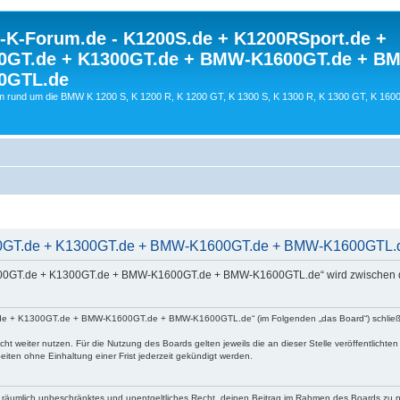
K-Forum.de - K1200S.de + K1200RSport.de +
0GT.de + K1300GT.de + BMW-K1600GT.de + B
0GTL.de
 rund um die BMW K 1200 S, K 1200 R, K 1200 GT, K 1300 S, K 1300 R, K 1300 GT, K 160
0GT.de + K1300GT.de + BMW-K1600GT.de + BMW-K1600GTL.de 
200GT.de + K1300GT.de + BMW-K1600GT.de + BMW-K1600GTL.de“ wird zwischen dir
e + K1300GT.de + BMW-K1600GT.de + BMW-K1600GTL.de“ (im Folgenden „das Board“) schließt du
ht weiter nutzen. Für die Nutzung des Boards gelten jeweils die an dieser Stelle veröffentlichte
iten ohne Einhaltung einer Frist jederzeit gekündigt werden.
 und räumlich unbeschränktes und unentgeltliches Recht, deinen Beitrag im Rahmen des Boards zu 