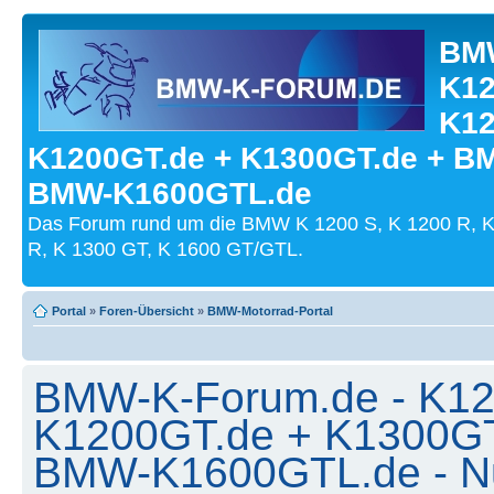
BMW
K12
K12
K1200GT.de + K1300GT.de + B
BMW-K1600GTL.de
Das Forum rund um die BMW K 1200 S, K 1200 R, K
R, K 1300 GT, K 1600 GT/GTL.
Portal
»
Foren-Übersicht
»
BMW-Motorrad-Portal
BMW-K-Forum.de - K12
K1200GT.de + K1300G
BMW-K1600GTL.de - N