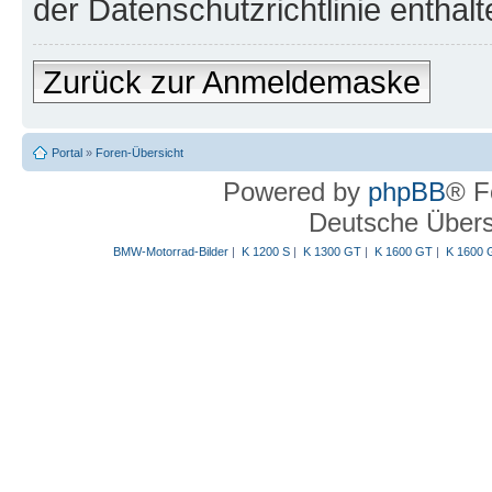
der Datenschutzrichtlinie enthalt
Zurück zur Anmeldemaske
Portal
»
Foren-Übersicht
Powered by
phpBB
® F
Deutsche Über
BMW-Motorrad-Bilder
|
K 1200 S
|
K 1300 GT
|
K 1600 GT
|
K 1600 