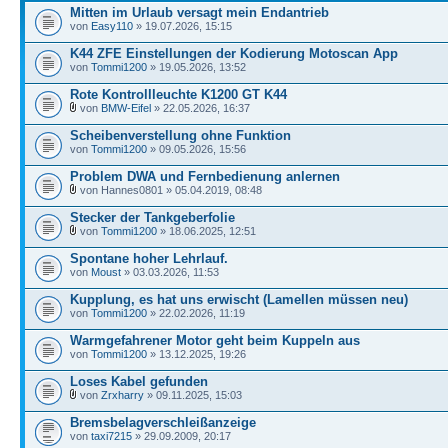
Mitten im Urlaub versagt mein Endantrieb
von
Easy110
» 19.07.2026, 15:15
K44 ZFE Einstellungen der Kodierung Motoscan App
von
Tommi1200
» 19.05.2026, 13:52
Rote Kontrollleuchte K1200 GT K44
von
BMW-Eifel
» 22.05.2026, 16:37
Scheibenverstellung ohne Funktion
von
Tommi1200
» 09.05.2026, 15:56
Problem DWA und Fernbedienung anlernen
von Hannes0801 » 05.04.2019, 08:48
Stecker der Tankgeberfolie
von
Tommi1200
» 18.06.2025, 12:51
Spontane hoher Lehrlauf.
von
Moust
» 03.03.2026, 11:53
Kupplung, es hat uns erwischt (Lamellen müssen neu)
von
Tommi1200
» 22.02.2026, 11:19
Warmgefahrener Motor geht beim Kuppeln aus
von
Tommi1200
» 13.12.2025, 19:26
Loses Kabel gefunden
von
Zrxharry
» 09.11.2025, 15:03
Bremsbelagverschleißanzeige
von
taxi7215
» 29.09.2009, 20:17