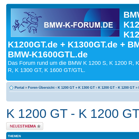
BMW
K12
K12
K1200GT.de + K1300GT.de + B
BMW-K1600GTL.de
Das Forum rund um die BMW K 1200 S, K 1200 R, K
R, K 1300 GT, K 1600 GT/GTL.
Portal
»
Foren-Übersicht
‹
K 1200 GT + K 1300 GT
‹
K 1200 GT - K 1200 GT
»
K 1200 GT - K 1200 G
Neues Thema erstellen
THEMEN