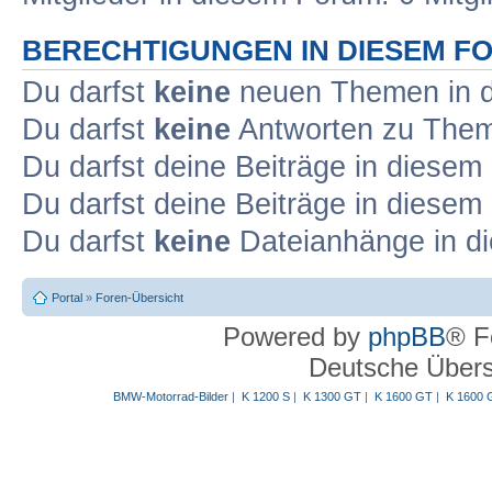
BERECHTIGUNGEN IN DIESEM F
Du darfst
keine
neuen Themen in d
Du darfst
keine
Antworten zu Theme
Du darfst deine Beiträge in diese
Du darfst deine Beiträge in diese
Du darfst
keine
Dateianhänge in di
Portal
»
Foren-Übersicht
Powered by
phpBB
® F
Deutsche Über
BMW-Motorrad-Bilder
|
K 1200 S
|
K 1300 GT
|
K 1600 GT
|
K 1600 