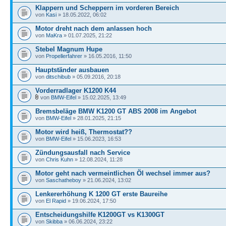
Klappern und Scheppern im vorderen Bereich
von
Kasi
» 18.05.2022, 06:02
Motor dreht nach dem anlassen hoch
von
MaKra
» 01.07.2025, 21:22
Stebel Magnum Hupe
von
Propellerfahrer
» 16.05.2016, 11:50
Hauptständer ausbauen
von
ditschibub
» 05.09.2016, 20:18
Vorderradlager K1200 K44
von
BMW-Eifel
» 15.02.2025, 13:49
Bremsbeläge BMW K1200 GT ABS 2008 im Angebot
von
BMW-Eifel
» 28.01.2025, 21:15
Motor wird heiß, Thermostat??
von
BMW-Eifel
» 15.06.2023, 16:53
Zündungsausfall nach Service
von
Chris Kuhn
» 12.08.2024, 11:28
Motor geht nach vermeintlichen Öl wechsel immer aus?
von
Saschatheboy
» 21.06.2024, 13:02
Lenkererhöhung K 1200 GT erste Baureihe
von
El Rapid
» 19.06.2024, 17:50
Entscheidungshilfe K1200GT vs K1300GT
von
Skibba
» 06.06.2024, 23:22