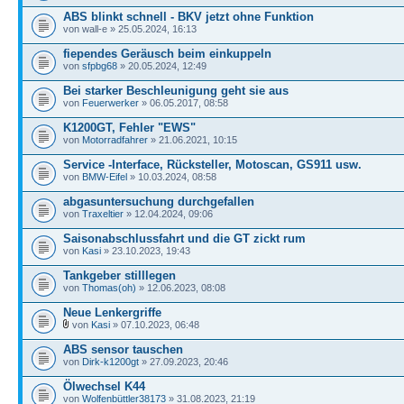
ABS blinkt schnell - BKV jetzt ohne Funktion
von wall-e » 25.05.2024, 16:13
fiependes Geräusch beim einkuppeln
von
sfpbg68
» 20.05.2024, 12:49
Bei starker Beschleunigung geht sie aus
von
Feuerwerker
» 06.05.2017, 08:58
K1200GT, Fehler "EWS"
von
Motorradfahrer
» 21.06.2021, 10:15
Service -Interface, Rücksteller, Motoscan, GS911 usw.
von
BMW-Eifel
» 10.03.2024, 08:58
abgasuntersuchung durchgefallen
von
Traxeltier
» 12.04.2024, 09:06
Saisonabschlussfahrt und die GT zickt rum
von
Kasi
» 23.10.2023, 19:43
Tankgeber stilllegen
von
Thomas(oh)
» 12.06.2023, 08:08
Neue Lenkergriffe
von
Kasi
» 07.10.2023, 06:48
ABS sensor tauschen
von
Dirk-k1200gt
» 27.09.2023, 20:46
Ölwechsel K44
von
Wolfenbüttler38173
» 31.08.2023, 21:19