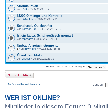
Stromlaufplan
von
PVK
» 05.02.2023, 13:21
k1200 Ölmenge- und Kontrolle
von
BMW-Eifel
» 03.02.2023, 12:11
Schaltassi/ Quickshifter
von
Tomson1900
» 04.01.2023, 17:19
Ist ein lautes Schaltgeräusch normal?
von
topodarth
» 28.06.2021, 21:04
Umbau Anzeigeinstrumente
von
BMW-Eifel
» 09.12.2022, 15:45
Öl auf dem Motor
von
villager
» 25.10.2022, 21:32
Themen der letzten Zeit anzeigen:
Neues Thema erstellen
Zurück zu Foren-Übersicht
Gehe zu:
WER IST ONLINE?
Mitglieder in diesem Forum: 0 Mitg