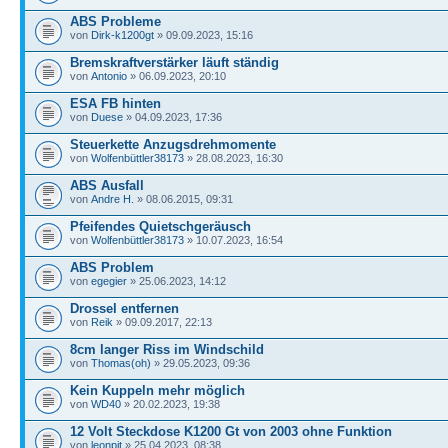
ABS Probleme
von
Dirk-k1200gt
» 09.09.2023, 15:16
Bremskraftverstärker läuft ständig
von
Antonio
» 06.09.2023, 20:10
ESA FB hinten
von
Duese
» 04.09.2023, 17:36
Steuerkette Anzugsdrehmomente
von
Wolfenbüttler38173
» 28.08.2023, 16:30
ABS Ausfall
von
Andre H.
» 08.06.2015, 09:31
Pfeifendes Quietschgeräusch
von
Wolfenbüttler38173
» 10.07.2023, 16:54
ABS Problem
von
egegier
» 25.06.2023, 14:12
Drossel entfernen
von
Reik
» 09.09.2017, 22:13
8cm langer Riss im Windschild
von
Thomas(oh)
» 29.05.2023, 09:36
Kein Kuppeln mehr möglich
von
WD40
» 20.02.2023, 19:38
12 Volt Steckdose K1200 Gt von 2003 ohne Funktion
von
leonpit
» 25.04.2023, 08:38