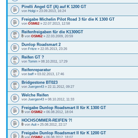
Pirelli Angel GT (A) auf K 1200 GT
von
Holgi
» 23.09.2013, 16:24
Freigabe Michelin Pilot Road 3 für die K 1300 GT
von
OSM62
» 22.07.2013, 12:58
Reifenfreigaben für die K1300GT
von
OSM62
» 22.03.2009, 20:59
Dunlop Roadsmart 2
von
Fritze
» 22.05.2013, 23:26
Reifen GT ?
von
Tomm
» 08.10.2011, 17:29
Reifenreparatur
von
baff
» 03.02.2013, 17:46
Bridgestone BT023
von
Juergen43
» 22.11.2012, 09:27
Welche Reifen
von
Juergen43
» 08.10.2012, 11:33
Freigabe Dunlop Roadsmart II für K 1300 GT
von
OSM62
» 06.08.2012, 18:04
HOCHSOMMER-REIFEN ?!
von
Auli
» 25.08.2012, 22:17
Freigabe Dunlop Roadsmart II für K 1200 GT
von
OSM62
» 06.08.2012, 18:07