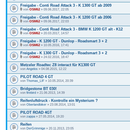
Freigabe - Conti Road Attack 3 - K 1300 GT ab 2009
von
OSM62
» 09.06.2017, 22:05
Freigabe - Conti Road Attack 3 - K 1200 GT ab 2006
von
OSM62
» 09.06.2017, 22:03
Freigabe - Conti Road Attack 3 - BMW K 1200 GT alt - K12
von
OSM62
» 20.03.2017, 14:57
Freigabe - K 1200 GT - Dunlop - Roadsmart 3 + 2
von
OSM62
» 10.05.2016, 17:41
Freigabe - K 1300 GT - Dunlop - Roadsmart 3 + 2
von
OSM62
» 24.02.2016, 18:47
Metzeler Roadtec Z8 interact für K1300 GT
von
Angelos
» 04.08.2015, 12:22
PILOT ROAD 4 GT
von
Thomas_LIF
» 10.05.2014, 20:39
Bridgestone BT 030!
von
firebird
» 21.06.2013, 14:39
Reifenluftdruck - Kontrolle ein Mysterium ?
von
Oberlandbiker
» 23.08.2014, 13:01
PILOT ROAD 4GT
von
zappa
» 27.05.2014, 19:20
Reifen
von
DerGrimmige
» 20.11.2013, 23:05