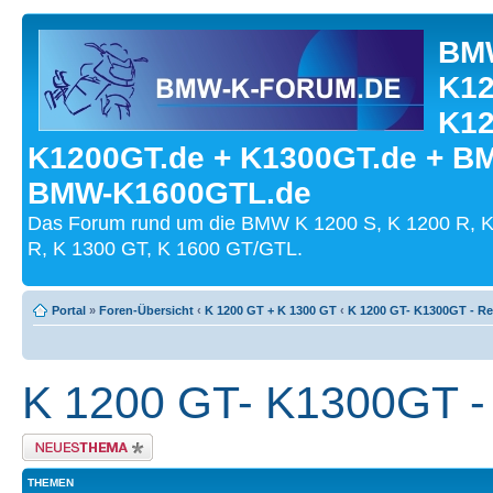
BMW
K12
K12
K1200GT.de + K1300GT.de + B
BMW-K1600GTL.de
Das Forum rund um die BMW K 1200 S, K 1200 R, K
R, K 1300 GT, K 1600 GT/GTL.
Portal
»
Foren-Übersicht
‹
K 1200 GT + K 1300 GT
‹
K 1200 GT- K1300GT - Re
K 1200 GT- K1300GT -
Neues Thema erstellen
THEMEN