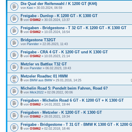
Die Qual der Reifenwahl / K 1200 GT (K44)
von
Kasi
» 30.03.2024, 06:59
Freigabe - Dunlop - K 1200 GT - K 1300 GT
von
OSM62
» 30.03.2024, 13:37
Freigaben - Bridgestone - T 32 GT - K 1200 GT - K 1300 GT
von
OSM62
» 10.03.2024, 16:54
Bridgestone T32GT
von
Panrider
» 22.05.2023, 11:43
Freigabe - CRA 4 GT - K 1200 GT und K 1300 GT
von
OSM62
» 10.03.2023, 21:14
Metzler vs Battlax T32 GT
von
Panrider
» 06.02.2023, 19:43
Metzeler Roadtec 01 HWM
von
BMW aus BMW
» 29.01.2016, 14:25
Michelin Road 5: Pendelt beim Fahren, Road 6?
von
Mick2022
» 02.09.2022, 00:06
Freigaben - Michelin Road 6 GT - K 1200 GT + K 1300 GT
von
OSM62
» 14.01.2022, 19:44
Freigaben - Metzeler - K 1200 GT - K 1300 GT
von
OSM62
» 28.03.2021, 19:34
Freigabe - Bridgestone - T 31 GT - BMW K 1300 GT - K 1200 
von
OSM62
» 02.02.2018, 18:46