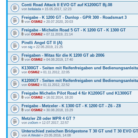
Conti Road Attack II EVO GT auf K1200GT Bj.08
von
bellalada
» 15.05.2017, 12:23
Freigabe - K 1200 GT - Dunlop - GPR 300 - Roadsmart 3
von
OSM62
» 20.07.2020, 20:03
Freigabe - Michelin Road 5 GT - K 1200 GT - K 1300 GT
von
OSM62
» 07.11.2019, 21:14
Pirelli Angel GT II (A)
von
sig
» 22.05.2019, 21:25
Freigaben - Mitas für die K 1200 GT ab 2006
von
OSM62
» 04.08.2019, 17:40
K1300GT - Seiten mit Reifenfreigaben und Bedienungsanleit
von
OSM62
» 01.11.2012, 22:05
K1200GT - Seiten mit Reifenfreigaben und Bedienungsanleit
von
OSM62
» 01.11.2012, 22:52
Freigabe Michelin Pilot Road 4 für K1200GT und K1300GT
von
OSM62
» 16.02.2014, 18:20
Freigabe - Metzeler - K 1300 GT - K 1200 GT - Z6 - Z8
von
OSM62
» 30.08.2018, 15:29
Metzler Z8 oder MPR 4 GT ?
von
zo0om
» 12.07.2017, 22:57
Unterschied zwischen Bridgestone T 30 GT und T 30 EVO G
von
A.Wedel
» 23.05.2016, 14:08