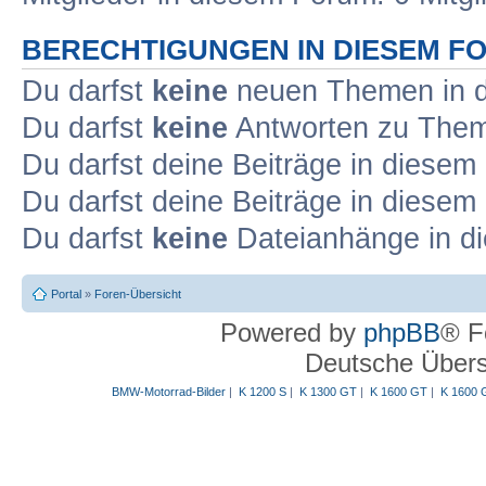
BERECHTIGUNGEN IN DIESEM F
Du darfst
keine
neuen Themen in d
Du darfst
keine
Antworten zu Theme
Du darfst deine Beiträge in diese
Du darfst deine Beiträge in diese
Du darfst
keine
Dateianhänge in di
Portal
»
Foren-Übersicht
Powered by
phpBB
® F
Deutsche Über
BMW-Motorrad-Bilder
|
K 1200 S
|
K 1300 GT
|
K 1600 GT
|
K 1600 