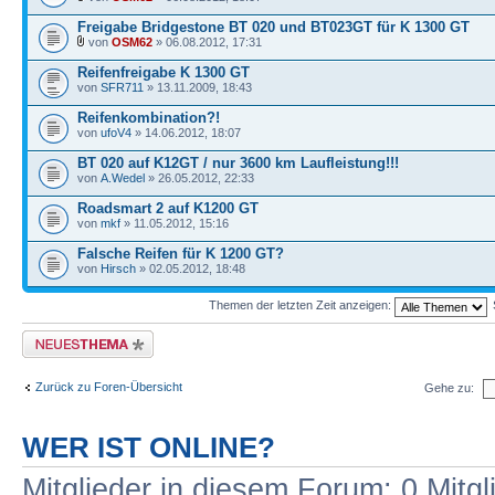
Freigabe Bridgestone BT 020 und BT023GT für K 1300 GT
von
OSM62
» 06.08.2012, 17:31
Reifenfreigabe K 1300 GT
von
SFR711
» 13.11.2009, 18:43
Reifenkombination?!
von
ufoV4
» 14.06.2012, 18:07
BT 020 auf K12GT / nur 3600 km Laufleistung!!!
von
A.Wedel
» 26.05.2012, 22:33
Roadsmart 2 auf K1200 GT
von
mkf
» 11.05.2012, 15:16
Falsche Reifen für K 1200 GT?
von
Hirsch
» 02.05.2012, 18:48
Themen der letzten Zeit anzeigen:
Neues Thema erstellen
Zurück zu Foren-Übersicht
Gehe zu:
WER IST ONLINE?
Mitglieder in diesem Forum: 0 Mitg