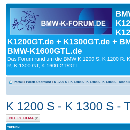
BMW
K12
K12
K1200GT.de + K1300GT.de + B
BMW-K1600GTL.de
Das Forum rund um die BMW K 1200 S, K 1200 R, K
R, K 1300 GT, K 1600 GT/GTL.
Portal
»
Foren-Übersicht
‹
K 1200 S + K 1300 S
‹
K 1200 S - K 1300 S - Techni
K 1200 S - K 1300 S - 
Neues Thema erstellen
THEMEN