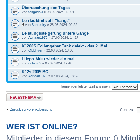
Überraschung des Tages
von
tongedale
» 08.09.2024, 12:04
Lerrlaufdrehzahl "hängt"
von
Schrecky
» 28.03.2024, 09:22
Leistungssteigerung untere Gänge
von
Adriaan1973
» 27.08.2024, 14:17
K1200S Foliengeber Tank defekt - das 2. Mal
von
Olddriver
» 22.08.2024, 13:06
Lifepo Akku wieder ein mal
von
achim62
» 05.07.2024, 12:48
K12s 2005 BC
von
Adriaan1973
» 07.08.2024, 18:52
Themen der letzten Zeit anzeigen:
Neues Thema erstellen
Zurück zu Foren-Übersicht
Gehe zu:
WER IST ONLINE?
Mitglieder in diesem Forum: 0 Mitg