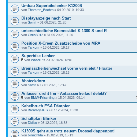
Umbau Superbikelenker K1200S
von
Thorsten_Boehm
» 04.09.2010, 19:33
Displayanzeige nach Start
von
Somfi
» 01.06.2025, 21:26
unterschiedliche Bremssättel K 1300 S und R
von
Chris3012
» 31.05.2025, 11:20
Position X-Creen Zusatzscheibe von MRA
von
Tarkom
» 18.04.2025, 19:17
Superbike Lenker
von
WalterP
» 23.02.2024, 18:01
Bremsscheibenwechsel vorne vernietet / Floater
von
Tarkom
» 15.03.2025, 18:13
Absteckdorn
von
Somfi
» 17.01.2025, 17:47
Anlasser dreht frei - Anlassserfreilauf defekt?
von
BMW-Frischling
» 15.04.2023, 09:14
Kabelbruch ESA Dämpfer
von
Breadley-K-S
» 07.12.2024, 13:30
Schaltplan Blinker
von
Didibe
» 03.12.2024, 16:38
K1300S geht aus trotz neuem Drosselklappenpoti
von
binnichtda
» 15.02.2019, 15:13