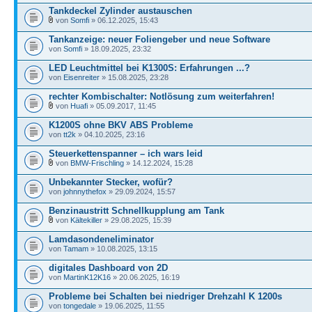
Tankdeckel Zylinder austauschen
von
Somfi
» 06.12.2025, 15:43
Tankanzeige: neuer Foliengeber und neue Software
von
Somfi
» 18.09.2025, 23:32
LED Leuchtmittel bei K1300S: Erfahrungen ...?
von
Eisenreiter
» 15.08.2025, 23:28
rechter Kombischalter: Notlösung zum weiterfahren!
von
Huafi
» 05.09.2017, 11:45
K1200S ohne BKV ABS Probleme
von
tt2k
» 04.10.2025, 23:16
Steuerkettenspanner – ich wars leid
von
BMW-Frischling
» 14.12.2024, 15:28
Unbekannter Stecker, wofür?
von
johnnythefox
» 29.09.2024, 15:57
Benzinaustritt Schnellkupplung am Tank
von
Kältekiller
» 29.08.2025, 15:39
Lamdasondeneliminator
von
Tamam
» 10.08.2025, 13:15
digitales Dashboard von 2D
von
MartinK12K16
» 20.06.2025, 16:19
Probleme bei Schalten bei niedriger Drehzahl K 1200s
von
tongedale
» 19.06.2025, 11:55