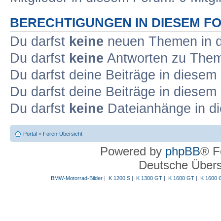
BERECHTIGUNGEN IN DIESEM F
Du darfst
keine
neuen Themen in d
Du darfst
keine
Antworten zu Theme
Du darfst deine Beiträge in diese
Du darfst deine Beiträge in diese
Du darfst
keine
Dateianhänge in di
Portal
»
Foren-Übersicht
Powered by
phpBB
® F
Deutsche Über
BMW-Motorrad-Bilder
|
K 1200 S
|
K 1300 GT
|
K 1600 GT
|
K 1600 