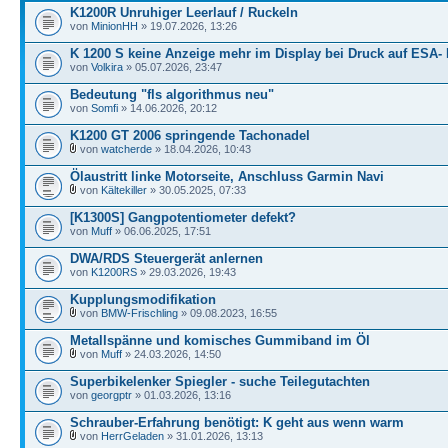
K1200R Unruhiger Leerlauf / Ruckeln
von
MinionHH
» 19.07.2026, 13:26
K 1200 S keine Anzeige mehr im Display bei Druck auf ESA-
von
Volkira
» 05.07.2026, 23:47
Bedeutung "fls algorithmus neu"
von
Somfi
» 14.06.2026, 20:12
K1200 GT 2006 springende Tachonadel
von
watcherde
» 18.04.2026, 10:43
Ölaustritt linke Motorseite, Anschluss Garmin Navi
von
Kältekiller
» 30.05.2025, 07:33
[K1300S] Gangpotentiometer defekt?
von
Muff
» 06.06.2025, 17:51
DWA/RDS Steuergerät anlernen
von
K1200RS
» 29.03.2026, 19:43
Kupplungsmodifikation
von
BMW-Frischling
» 09.08.2023, 16:55
Metallspänne und komisches Gummiband im Öl
von
Muff
» 24.03.2026, 14:50
Superbikelenker Spiegler - suche Teilegutachten
von
georgptr
» 01.03.2026, 13:16
Schrauber-Erfahrung benötigt: K geht aus wenn warm
von
HerrGeladen
» 31.01.2026, 13:13