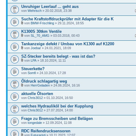
Unruhiger Leerlauf ... geht aus
von
Wehrisch
» 20.02.2018, 23:38
Suche Kraftstoffdruckprüfer mit Adapter für die K
von
BMW-Frischling
» 29.11.2024, 18:55
K1300S 30tkm Ventile
von
SL_70_AMG
» 03.03.2018, 00:43
Tankanzeige defekt / Umbau von K1300 auf K1200
von
Joebar
» 24.01.2021, 18:09
SZ-Stecker bereits belegt - was ist das?
von
LPA
» 18.10.2024, 11:11
Steuerkette?
von
Somfi
» 24.10.2024, 17:28
Öldruck schlagartig weg
von
HerrGeladen
» 24.06.2024, 16:16
aktuelle Ölsorten
von
Chris3012
» 01.10.2024, 16:50
welches Hydrauliköl bei der Kupplung
von
Chris3012
» 27.07.2024, 14:00
Frage zu Bremsscheiben und Belägen
von
tongedale
» 12.09.2024, 11:08
RDC Reifendrucksensoren
von
Futuraristi
» 10.11.2023, 12:07