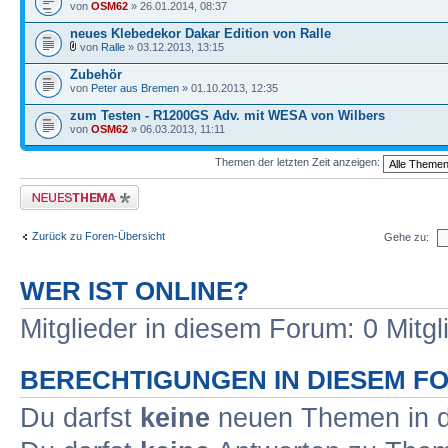
von
OSM62
» 26.01.2014, 08:37
neues Klebedekor Dakar Edition von Ralle
von
Ralle
» 03.12.2013, 13:15
Zubehör
von
Peter aus Bremen
» 01.10.2013, 12:35
zum Testen - R1200GS Adv. mit WESA von Wilbers
von
OSM62
» 06.03.2013, 11:11
Themen der letzten Zeit anzeigen:
Neues Thema erstellen
Zurück zu Foren-Übersicht
Gehe zu:
WER IST ONLINE?
Mitglieder in diesem Forum: 0 Mitg
BERECHTIGUNGEN IN DIESEM F
Du darfst
keine
neuen Themen in d