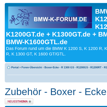
BMW
K12
K12
K1200GT.de + K1300GT.de + B
BMW-K1600GTL.de
Das Forum rund um die BMW K 1200 S, K 1200 R, K
R, K 1300 GT, K 1600 GT/GTL.
Portal
»
Foren-Übersicht
‹
Boxer-Ecke - R 1300 GS - R1200GS - R1200RT - R1
Zubehör - Boxer - Ecke
Neues Thema erstellen