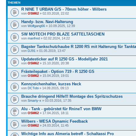
THEMEN
R NINE T URBAN G/S - 70mm höher - Wilbers
von
OSM62
» 02.03.2018, 22:02
Handy- bzw. Navi-Halterung
von
Wolfgang66
» 10.09.2025, 12:39
SW MOTECH PRO BLAZE SATTELTASCHEN
von
manfred
» 02.02.2024, 14:22
Bagster Tankschutzhaube R 1200 RS mit Halterung für Tankt
von
DJ91
» 01.05.2019, 13:47
Updatesticker auf R 1250 GS - Modelljahr 2021
von
OSM62
» 15.10.2020, 20:38
Frästeilepaket - Option 719 - R 1250 GS
von
OSM62
» 15.04.2019, 19:01
Kennzeichenhalter, kurzes Heck
von
DCTobi
» 14.09.2015, 09:13
Brauche dringend Hilfe!!! Montage des Spritzschutzes
von
Smarty-x
» 03.03.2016, 17:35
Alu - Tank - gebürstet für RnineT von BMW
von
OSM62
» 17.04.2015, 18:11
Wilbers - WESA Dynamic Feedback
von
OSM62
» 24.03.2014, 11:45
Wichtige Info aus Almeria betreff - Schaltassi Pro