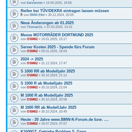
von
Karstennet
» 19.05.2025, 19:58
Reifen bei TÜV/DEKRA eintragen lassen müssen
von
BMW-Eifel
» 30.12.2024, 20:05
Neue Änderungen ab 01.2025
von
ThomasGL
» 07.03.2025, 14:15
Messe MOTORRÄDER DORTMUND 2025
von
OSM62
» 19.01.2025, 15:17
Server Kosten 2025 - Spende fürs Forum
von
OSM62
» 05.01.2025, 16:04
2024 -> 2025
von
OSM62
» 31.12.2024, 17:47
S 1000 RR ab Modelljahr 2025
von
OSM62
» 30.10.2024, 21:12
S 1000 R ab Modelljahr 2025
von
OSM62
» 30.10.2024, 21:04
M 1000 R ab Modelljahr 2025
von
OSM62
» 30.10.2024, 20:58
M 1000 RR ab ModellJahr 2025
von
OSM62
» 30.10.2024, 20:49
Heute - 20 Jahre www.BMW-K-Forum.de bzw. ....
von
OSM62
» 29.07.2024, 07:07
K1600GT, Getriebe Problem 5. Gang