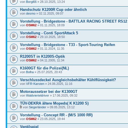
von
Borgi66
» 28.10.2025, 13:24
Handschutz K1200R Cup oder ähnlich
von
desmo
» 02.11.2025, 09:07
Vorstellung - Bridgestone - BATTLAX RACING STREET RS12
von
OSM62
» 01.11.2025, 18:09
Vorstellung - Conti SportAttack 5
von
OSM62
» 29.10.2025, 18:50
Vorstellung - Bridgestone - T33 - Sport-Touring Reifen
von
OSM62
» 01.11.2024, 11:35
R1200ST in K1200S-Optik
von
OSM62
» 04.11.2005, 11:34
K1600GT für die Polizei(NL)
von
Bolha
» 25.07.2025, 20:43
Verschlussdeckel Ausgleichsbehälter Kühlflüssigkeit?
von
VFR-Karsten
» 24.06.2025, 11:16
Motoraussetzer bei der K1300GT
von
Waldvierteldriver
» 17.06.2025, 09:32
TÜV-DEKRA ältere Mopeds( K K1200 S)
von
Siegerländer
» 09.05.2025, 13:12
Vorstellung - Concept RR - (M/S 1000 RR)
von
OSM62
» 23.05.2025, 19:44
Ventilspiel