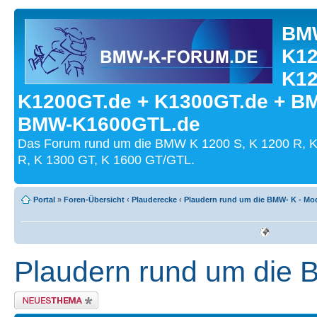
BMW
K12
K12
K1200GT.de + K1300GT.de + B
BMW-K1600GTL.de
Das Forum rund um die BMW K 1200 S, K 1200 R, K
R, K 1300 GT, K 1600 GT/GTL.
Portal
»
Foren-Übersicht
‹
Plauderecke
‹
Plaudern rund um die BMW- K - Mod
Plaudern rund um die 
Neues Thema erstellen