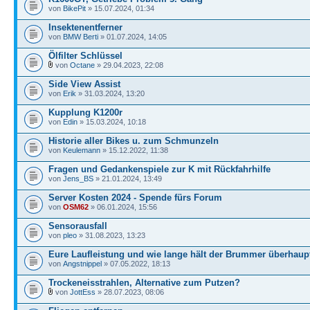
von
BikePit
» 15.07.2024, 01:34
Insektenentferner
von
BMW Berti
» 01.07.2024, 14:05
Ölfilter Schlüssel
von
Octane
» 29.04.2023, 22:08
Side View Assist
von
Erik
» 31.03.2024, 13:20
Kupplung K1200r
von
Edin
» 15.03.2024, 10:18
Historie aller Bikes u. zum Schmunzeln
von
Keulemann
» 15.12.2022, 11:38
Fragen und Gedankenspiele zur K mit Rückfahrhilfe
von
Jens_BS
» 21.01.2024, 13:49
Server Kosten 2024 - Spende fürs Forum
von
OSM62
» 06.01.2024, 15:56
Sensorausfall
von
pleo
» 31.08.2023, 13:23
Eure Laufleistung und wie lange hält der Brummer überhaup
von
Angstnippel
» 07.05.2022, 18:13
Trockeneisstrahlen, Alternative zum Putzen?
von
JottEss
» 28.07.2023, 08:06