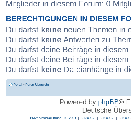
Mitglieder in diesem Forum: 0 Mitg
BERECHTIGUNGEN IN DIESEM F
Du darfst
keine
neuen Themen in d
Du darfst
keine
Antworten zu Theme
Du darfst deine Beiträge in diese
Du darfst deine Beiträge in diese
Du darfst
keine
Dateianhänge in di
Portal
»
Foren-Übersicht
Powered by
phpBB
® F
Deutsche Über
BMW-Motorrad-Bilder
|
K 1200 S
|
K 1300 GT
|
K 1600 GT
|
K 1600 