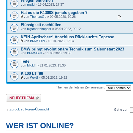
Fliegen entfernen
von
maiki
» 13.04.2023, 17:37
Hat es die K1300S jemals gegeben ?
von
ThomasGL
» 09.05.2020, 10:26
Flüssigkeit nachfüllen
von
bigsmartchopper
» 05.04.2022, 09:12
KEIN Aprilscherz! Anschluss Rückleuchte Topcase
von
BMW-Eifel
» 01.04.2023, 17:04
BMW bringt revolutionäre Technik zum Saisonstart 2023
von
BMW-Eifel
» 31.03.2023, 19:36
Teile
von
MickH
» 21.01.2023, 13:30
K 100 LT `88
von
Woidl
» 05.01.2023, 19:22
Themen der letzten Zeit anzeigen:
Neues Thema erstellen
Zurück zu Foren-Übersicht
Gehe zu:
WER IST ONLINE?