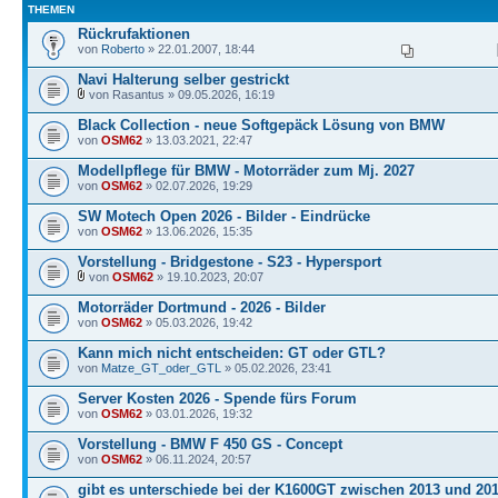
THEMEN
Rückrufaktionen
von
Roberto
» 22.01.2007, 18:44
Navi Halterung selber gestrickt
von Rasantus » 09.05.2026, 16:19
Black Collection - neue Softgepäck Lösung von BMW
von
OSM62
» 13.03.2021, 22:47
Modellpflege für BMW - Motorräder zum Mj. 2027
von
OSM62
» 02.07.2026, 19:29
SW Motech Open 2026 - Bilder - Eindrücke
von
OSM62
» 13.06.2026, 15:35
Vorstellung - Bridgestone - S23 - Hypersport
von
OSM62
» 19.10.2023, 20:07
Motorräder Dortmund - 2026 - Bilder
von
OSM62
» 05.03.2026, 19:42
Kann mich nicht entscheiden: GT oder GTL?
von
Matze_GT_oder_GTL
» 05.02.2026, 23:41
Server Kosten 2026 - Spende fürs Forum
von
OSM62
» 03.01.2026, 19:32
Vorstellung - BMW F 450 GS - Concept
von
OSM62
» 06.11.2024, 20:57
gibt es unterschiede bei der K1600GT zwischen 2013 und 20