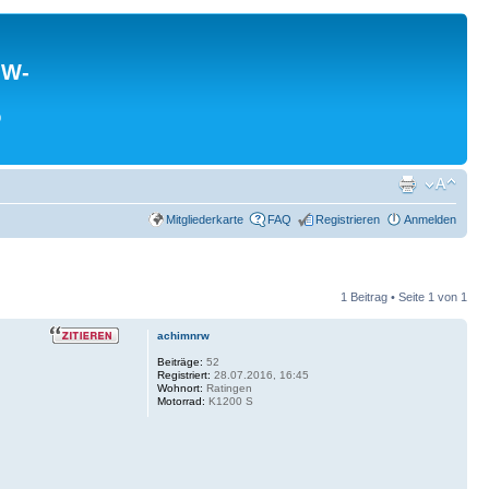
MW-
0
Mitgliederkarte
FAQ
Registrieren
Anmelden
1 Beitrag • Seite
1
von
1
achimnrw
Beiträge:
52
Registriert:
28.07.2016, 16:45
Wohnort:
Ratingen
Motorrad:
K1200 S