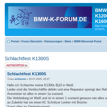
BMW-
K120
K160
Das Forum
GT/GTL.
Portal
»
Foren-Übersicht
‹
Kleinanzeigen
‹
Biete
»
BMW-Motorrad-Portal
Schlachtfest K1300S
Antwort schreiben
Schlachtfest K1300S
von
achimnrw
» 25.07.2025, 20:37
Hallo ich Schlachte meine K1300s Bj10 in Weiß.
Leider sind die Ventilschäffte defekt und eine Reparatur sprengt den R
Ansonsten ist alles in einem 1a zustand.
Die Verkleidung ist Weiß und ist in einem 1 zustand genauso wie alles 
an Zubehör hat sie einen AC Schnitzer Lenker mit Brücke:
Sonst alles im Originalzustand.