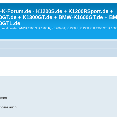
K-Forum.de - K1200S.de + K1200RSport.de +
0GT.de + K1300GT.de + BMW-K1600GT.de + B
0GTL.de
 rund um die BMW K 1200 S, K 1200 R, K 1200 GT, K 1300 S, K 1300 R, K 1300 GT, K 160
ahmen.
andere auch.