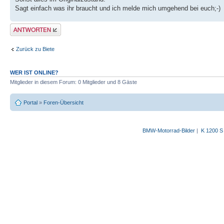
Sagt einfach was ihr braucht und ich melde mich umgehend bei euch;-)
Antwort schreiben
Zurück zu Biete
WER IST ONLINE?
Mitglieder in diesem Forum: 0 Mitglieder und 8 Gäste
Portal
»
Foren-Übersicht
BMW-Motorrad-Bilder
|
K 1200 S