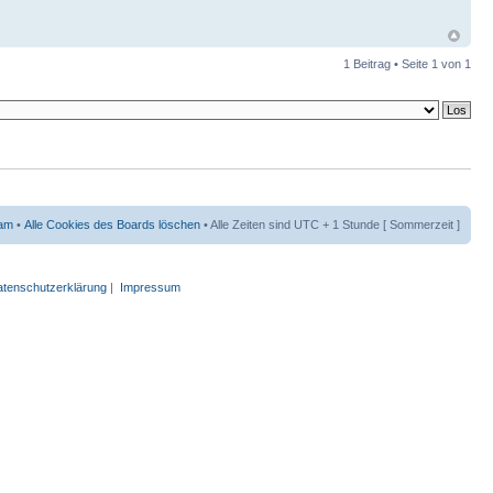
1 Beitrag • Seite
1
von
1
am
•
Alle Cookies des Boards löschen
• Alle Zeiten sind UTC + 1 Stunde [ Sommerzeit ]
tenschutzerklärung
|
Impressum