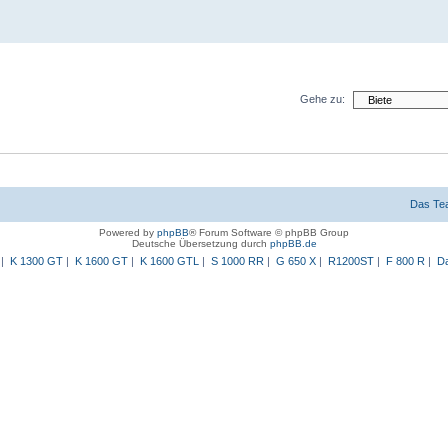
Gehe zu:
Das Te
Powered by
phpBB
® Forum Software © phpBB Group
Deutsche Übersetzung durch
phpBB.de
|
K 1300 GT
|
K 1600 GT
|
K 1600 GTL
|
S 1000 RR
|
G 650 X
|
R1200ST
|
F 800 R
|
Da