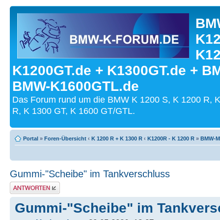
BMW
K12
K12
K1200GT.de + K1300GT.de + B
BMW-K1600GTL.de
Das Forum rund um die BMW K 1200 S, K 1200 R, K
R, K 1300 GT, K 1600 GT/GTL.
Portal
»
Foren-Übersicht
‹
K 1200 R + K 1300 R
‹
K1200R - K 1200 R
»
BMW-Mo
Gummi-"Scheibe" im Tankverschluss
Antwort schreiben
Gummi-"Scheibe" im Tankvers