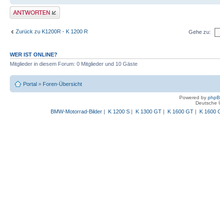
Antwort schreiben
Zurück zu K1200R - K 1200 R
Gehe zu:
WER IST ONLINE?
Mitglieder in diesem Forum: 0 Mitglieder und 10 Gäste
Portal
»
Foren-Übersicht
Powered by
php
Deutsche 
BMW-Motorrad-Bilder
|
K 1200 S
|
K 1300 GT
|
K 1600 GT
|
K 1600 