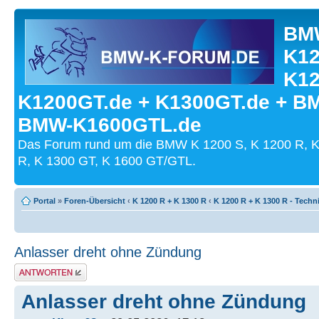
BMW
K12
K12
K1200GT.de + K1300GT.de + B
BMW-K1600GTL.de
Das Forum rund um die BMW K 1200 S, K 1200 R, K
R, K 1300 GT, K 1600 GT/GTL.
Portal
»
Foren-Übersicht
‹
K 1200 R + K 1300 R
‹
K 1200 R + K 1300 R - Techn
Anlasser dreht ohne Zündung
Antwort schreiben
Anlasser dreht ohne Zündung