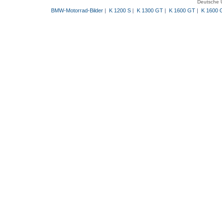
Deutsche 
BMW-Motorrad-Bilder
|
K 1200 S
|
K 1300 GT
|
K 1600 GT
|
K 1600 