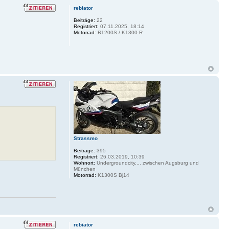
rebiator
Beiträge:
22
Registriert:
07.11.2025, 18:14
Motorrad:
R1200S / K1300 R
Strassmo
Beiträge:
395
Registriert:
26.03.2019, 10:39
Wohnort:
Undergroundcity.... zwischen Augsburg und
München
Motorrad:
K1300S Bj14
rebiator