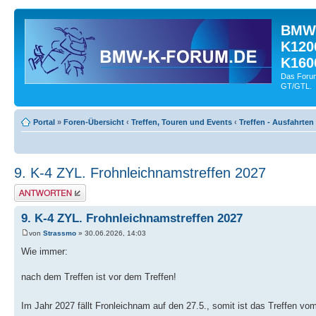
BMW-
K120
K160
Das Forum
GT/GTL.
Portal
»
Foren-Übersicht
‹
Treffen, Touren und Events
‹
Treffen - Ausfahrten
9. K-4 ZYL. Frohnleichnamstreffen 2027
Antwort schreiben
9. K-4 ZYL. Frohnleichnamstreffen 2027
von
Strassmo
» 30.06.2026, 14:03
Wie immer:
nach dem Treffen ist vor dem Treffen!
Im Jahr 2027 fällt Fronleichnam auf den 27.5., somit ist das Treffen v