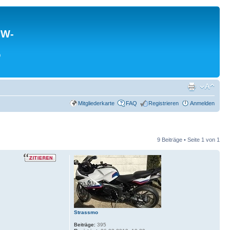
MW-
0
Mitgliederkarte
FAQ
Registrieren
Anmelden
9 Beiträge • Seite
1
von
1
Strassmo
Beiträge:
395