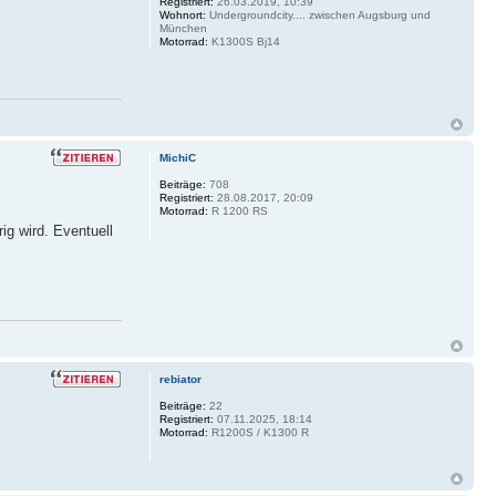
Registriert:
26.03.2019, 10:39
Wohnort:
Undergroundcity.... zwischen Augsburg und
München
Motorrad:
K1300S Bj14
MichiC
Beiträge:
708
Registriert:
28.08.2017, 20:09
Motorrad:
R 1200 RS
ig wird. Eventuell
rebiator
Beiträge:
22
Registriert:
07.11.2025, 18:14
Motorrad:
R1200S / K1300 R