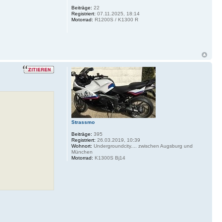
Beiträge:
22
Registriert:
07.11.2025, 18:14
Motorrad:
R1200S / K1300 R
Strassmo
Beiträge:
395
Registriert:
26.03.2019, 10:39
Wohnort:
Undergroundcity.... zwischen Augsburg und
München
Motorrad:
K1300S Bj14