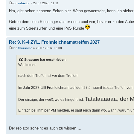
von
rebiator
» 24.07.2026, 11:11
Hm, gibt schon schoene Ecken hier. Wenn gewuenscht, kann ich sicher
Getreu dem ollen Riegsinger (als er noch cool war, bevor er zu den Aut
eine zum Streetsurfen und eine PoS Runde
Re: 9. K-4 ZYL. Frohnleichnamstreffen 2027
von
Strassmo
» 28.07.2026, 06:08
Strassmo hat geschrieben:
Wie immer:
nach dem Treffen ist vor dem Treffen!
Im Jahr 2027 fällt Fronleichnam auf den 27.5., somit ist das Treffen vo
Tatataaaaaa, der M
Der einzige, der weiß, wo es hingeht, ist:
Einfach bei ihm per PM melden, er sagt euch dann wo, wann, warum un
Der rebiator scheint es auch zu wissen….