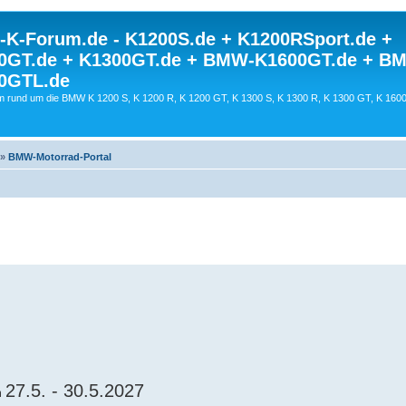
K-Forum.de - K1200S.de + K1200RSport.de +
0GT.de + K1300GT.de + BMW-K1600GT.de + B
0GTL.de
 rund um die BMW K 1200 S, K 1200 R, K 1200 GT, K 1300 S, K 1300 R, K 1300 GT, K 160
»
BMW-Motorrad-Portal
27.5. - 30.5.2027
om