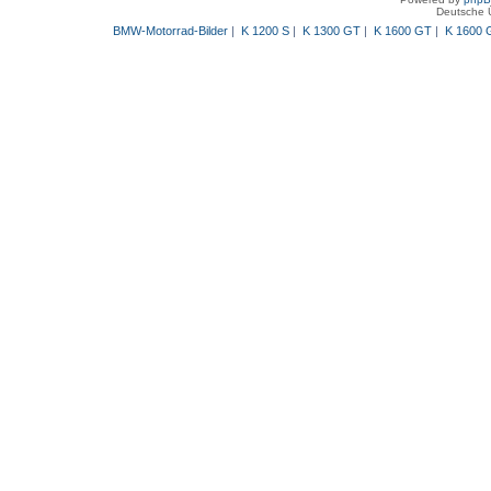
Deutsche 
BMW-Motorrad-Bilder
|
K 1200 S
|
K 1300 GT
|
K 1600 GT
|
K 1600 