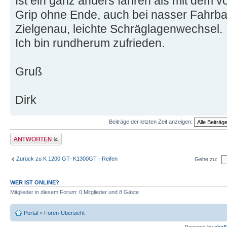
Ist ein ganz anders fahren als mit dem v
Grip ohne Ende, auch bei nasser Fahrba
Zielgenau, leichte Schräglagenwechsel.
Ich bin rundherum zufrieden.
Gruß
Dirk
Beiträge der letzten Zeit anzeigen:
Antwort schreiben
Zurück zu K 1200 GT- K1300GT - Reifen
Gehe zu:
WER IST ONLINE?
Mitglieder in diesem Forum: 0 Mitglieder und 8 Gäste
Portal
»
Foren-Übersicht
Powered by
php