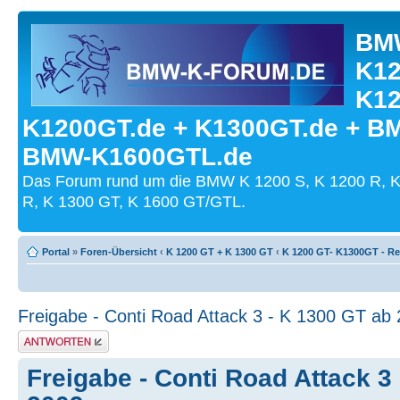
BMW
K12
K12
K1200GT.de + K1300GT.de + B
BMW-K1600GTL.de
Das Forum rund um die BMW K 1200 S, K 1200 R, K
R, K 1300 GT, K 1600 GT/GTL.
Portal
»
Foren-Übersicht
‹
K 1200 GT + K 1300 GT
‹
K 1200 GT- K1300GT - Re
Freigabe - Conti Road Attack 3 - K 1300 GT ab
Antwort schreiben
Freigabe - Conti Road Attack 3