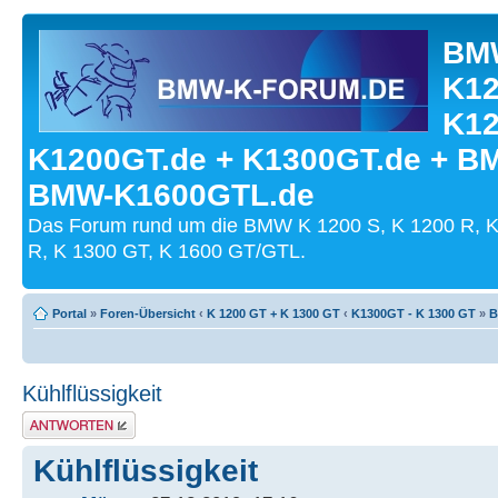
BMW
K12
K12
K1200GT.de + K1300GT.de + B
BMW-K1600GTL.de
Das Forum rund um die BMW K 1200 S, K 1200 R, K
R, K 1300 GT, K 1600 GT/GTL.
Portal
»
Foren-Übersicht
‹
K 1200 GT + K 1300 GT
‹
K1300GT - K 1300 GT
»
B
Kühlflüssigkeit
Antwort schreiben
Kühlflüssigkeit