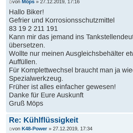
von
Möps
» 27.12.2019, 17:16
Hallo Biker!
Gefrier und Korrosionsschutzmittel
83 19 2 211 191
Kann mir das jemand ins Tankstellendeu
übersetzen.
Wollte nur meinen Ausgleichsbehälter e
Auffüllen.
Für Komplettwechsel braucht man ja wie
Spezialwerkzeug.
Früher ist alles einfacher gewesen!
Danke für Eure Auskunft
Gruß Möps
Re: Kühlflüssigkeit
von
K48-Power
» 27.12.2019, 17:34