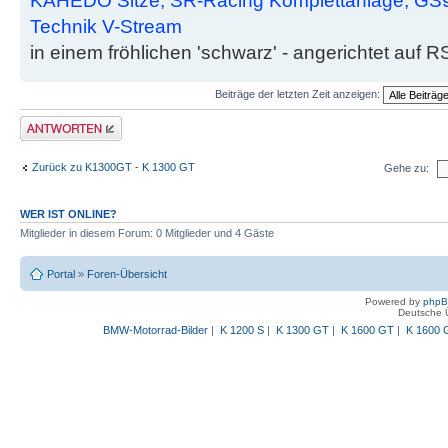
KAHEDO Sitze, SR-Racing Komplettanlage, GS9
Technik V-Stream
in einem fröhlichen 'schwarz' - angerichtet auf R
Beiträge der letzten Zeit anzeigen:
Antwort schreiben
Zurück zu K1300GT - K 1300 GT
Gehe zu:
WER IST ONLINE?
Mitglieder in diesem Forum: 0 Mitglieder und 4 Gäste
Portal
»
Foren-Übersicht
Powered by
php
Deutsche 
BMW-Motorrad-Bilder
|
K 1200 S
|
K 1300 GT
|
K 1600 GT
|
K 1600 