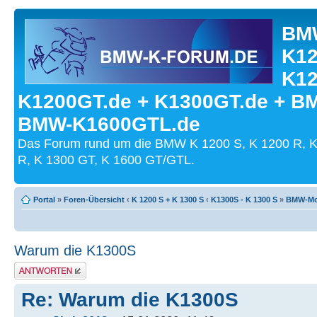
BMW
K12
K12
K1200GT.de + K1300GT.de + B
BMW-K1600GTL.de
Das Forum rund um die BMW K 1200 S, K 1200 R, K
R, K 1300 GT, K 1600 GT/GTL.
Portal
»
Foren-Übersicht
‹
K 1200 S + K 1300 S
‹
K1300S - K 1300 S
»
BMW-Mot
Warum die K1300S
Antwort schreiben
Re: Warum die K1300S