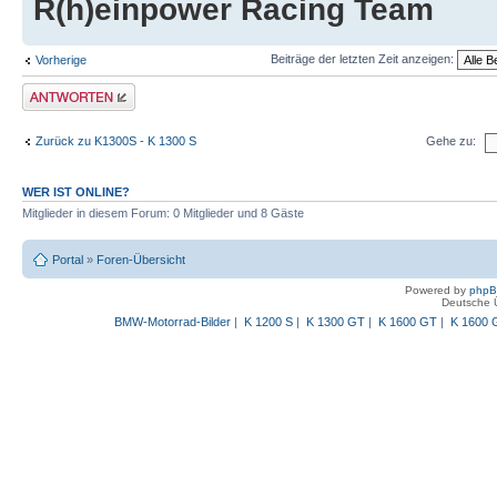
R(h)einpower Racing Team
Beiträge der letzten Zeit anzeigen:
Vorherige
Antwort schreiben
Zurück zu K1300S - K 1300 S
Gehe zu:
WER IST ONLINE?
Mitglieder in diesem Forum: 0 Mitglieder und 8 Gäste
Portal
»
Foren-Übersicht
Powered by
php
Deutsche 
BMW-Motorrad-Bilder
|
K 1200 S
|
K 1300 GT
|
K 1600 GT
|
K 1600 